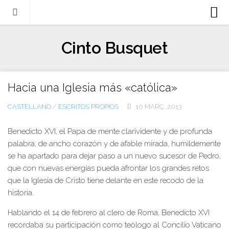
Biografia
Cinto Busquet
Evangeli
Llibres
Hacia una Iglesia más «católica»
Escrits-articles
CASTELLANO
/
ESCRITOS PROPIOS
10 MARÇ, 2013
Notícies
Castellano
Benedicto XVI, el Papa de mente clarividente y de profunda
palabra, de ancho corazón y de afable mirada, humildemente
Italiano
se ha apartado para dejar paso a un nuevo sucesor de Pedro,
English
que con nuevas energías pueda afrontar los grandes retos
que la Iglesia de Cristo tiene delante en este recodo de la
Contacte
historia.
Hablando el 14 de febrero al clero de Roma, Benedicto XVI
recordaba su participación como teólogo al Concilio Vaticano