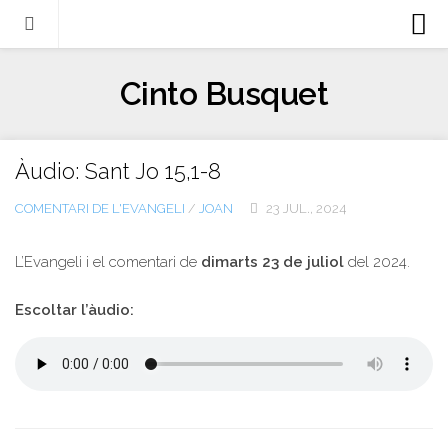
Biografia
Cinto Busquet
Evangeli
Llibres
Àudio: Sant Jo 15,1-8
Escrits-articles
COMENTARI DE L'EVANGELI
/
JOAN
23 JUL., 2024
Notícies
Castellano
L’Evangeli i el comentari de
dimarts 23 de juliol
del 2024.
Italiano
Escoltar l’àudio:
English
Contacte