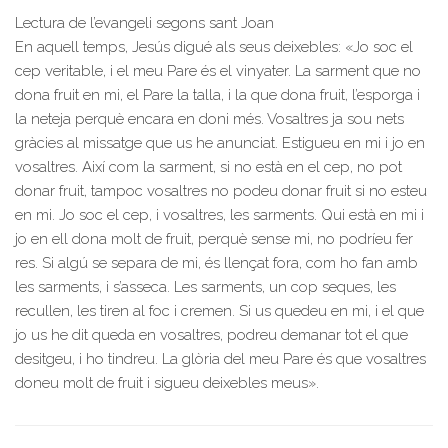
Lectura de l’evangeli segons sant Joan
En aquell temps, Jesús digué als seus deixebles: «Jo soc el
cep veritable, i el meu Pare és el vinyater. La sarment que no
dona fruit en mi, el Pare la talla, i la que dona fruit, l’esporga i
la neteja perquè encara en doni més. Vosaltres ja sou nets
gràcies al missatge que us he anunciat. Estigueu en mi i jo en
vosaltres. Així com la sarment, si no està en el cep, no pot
donar fruit, tampoc vosaltres no podeu donar fruit si no esteu
en mi. Jo soc el cep, i vosaltres, les sarments. Qui està en mi i
jo en ell dona molt de fruit, perquè sense mi, no podríeu fer
res. Si algú se separa de mi, és llençat fora, com ho fan amb
les sarments, i s’asseca. Les sarments, un cop seques, les
recullen, les tiren al foc i cremen. Si us quedeu en mi, i el que
jo us he dit queda en vosaltres, podreu demanar tot el que
desitgeu, i ho tindreu. La glòria del meu Pare és que vosaltres
doneu molt de fruit i sigueu deixebles meus».