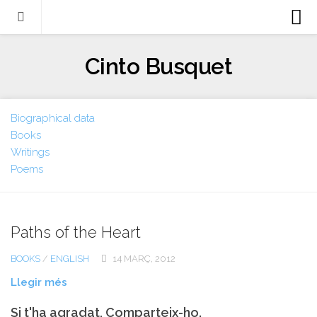
Biografia
Cinto Busquet
Evangeli
Llibres
Biographical data
Escrits-articles
Books
Notícies
Writings
Poems
Castellano
Italiano
Paths of the Heart
English
Contacte
BOOKS
/
ENGLISH
14 MARÇ, 2012
Llegir més
Si t'ha agradat, Comparteix-ho.