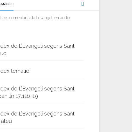
VANGELI
tims comentaris de l'evangeli en àudio:
ndex de L’Evangeli segons Sant
luc
ndex temàtic
ndex de L’Evangeli segons Sant
oan Jn 17,11b-19
ndex de L’Evangeli segons Sant
ateu