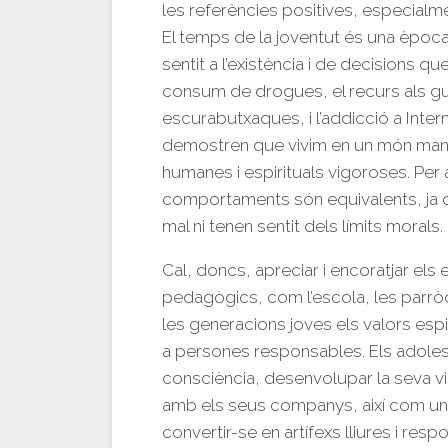
les referències positives, especialme
El temps de la joventut és una èpoc
sentit a l’existència i de decisions qu
consum de drogues, el recurs als gu
escurabutxaques, i l’addicció a Inte
demostren que vivim en un món manc
humanes i espirituals vigoroses. Per
comportaments són equivalents, ja q
mal ni tenen sentit dels límits morals.
Cal, doncs, apreciar i encoratjar els
pedagògics, com l’escola, les parròqu
les generacions joves els valors esp
a persones responsables. Els adolesc
consciència, desenvolupar la seva vida
amb els seus companys, així com un 
convertir-se en artífexs lliures i res