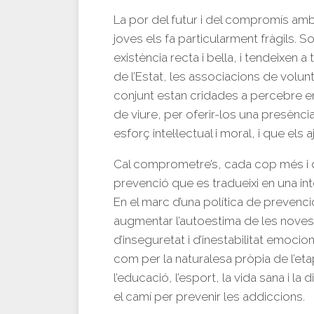
La por del futur i del compromís amb
joves els fa particularment fràgils. So
existència recta i bella, i tendeixen a
de l’Estat, les associacions de volunta
conjunt estan cridades a percebre en 
de viure, per oferir-los una presència
esforç intel·lectual i moral, i que els a
Cal comprometre’s, cada cop més i 
prevenció que es tradueixi en una int
En el marc d’una política de prevenci
augmentar l’autoestima de les noves
d’inseguretat i d’inestabilitat emocio
com per la naturalesa pròpia de l’eta
l’educació, l’esport, la vida sana i la 
el camí per prevenir les addiccions.