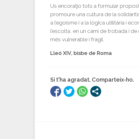
Us encoratjo tots a formular propos
promoure una cultura de la solidaritat
a l’egoisme i a la lògica utilitària i ec
l’escolta, en un camí de trobada i d
més vulnerable i fràgil.
Lleó XIV, bisbe de Roma
Si t'ha agradat, Comparteix-ho.