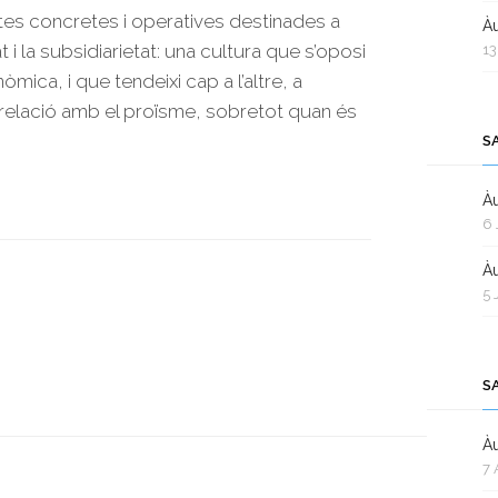
tes concretes i operatives destinades a
Àu
 i la subsidiarietat: una cultura que s’oposi
13
onòmica, i que tendeixi cap a l’altre, a
e relació amb el proïsme, sobretot quan és
S
Àu
6 
Àu
5 
S
Àu
7 