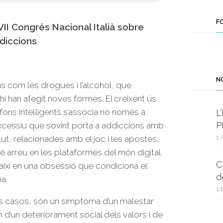
F
VII Congrés Nacional Italià sobre
diccion
s
N
ns com les drogues i l’alcohol, que
hi han afegit noves formes. El creixent ús
èfons intel·ligents s’associa no només a
L
P
excessiu que sovint porta a addiccions amb
1 
ut, relacionades amb el joc i les apostes,
é arreu en les plataformes del món digital.
C
 així en una obsessió que condiciona el
d
a.
14
s casos, són un símptoma d’un malestar
om d’un deteriorament social dels valors i de