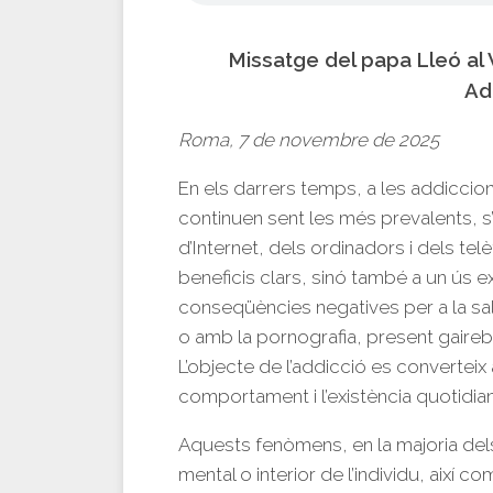
Missatge del papa Lleó al 
Ad
Roma, 7 de novembre de 2025
En els darrers temps, a les addiccio
continuen sent les més prevalents, s’
d’Internet, dels ordinadors i dels tel
beneficis clars, sinó també a un ús 
conseqüències negatives per a la sal
o amb la pornografia, present gaireb
L’objecte de l’addicció es converteix
comportament i l’existència quotidian
Aquests fenòmens, en la majoria del
mental o interior de l’individu, així c