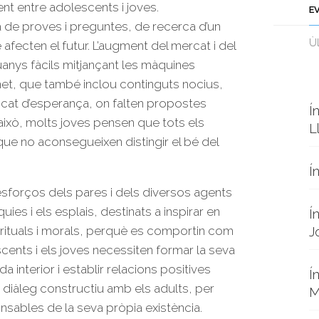
nt entre adolescents i joves.
E
a de proves i preguntes, de recerca d’un
Ùl
e afecten el futur. L’augment del mercat i del
anys fàcils mitjançant les màquines
rnet, que també inclou continguts nocius,
at d’esperança, on falten propostes
Í
 això, molts joves pensen que tots els
L
ue no aconsegueixen distingir el bé del
Í
 esforços dels pares i dels diversos agents
ies i els esplais, destinats a inspirar en
Í
irituals i morals, perquè es comportin com
J
ents i els joves necessiten formar la seva
 interior i establir relacions positives
Í
diàleg constructiu amb els adults, per
M
ponsables de la seva pròpia existència.