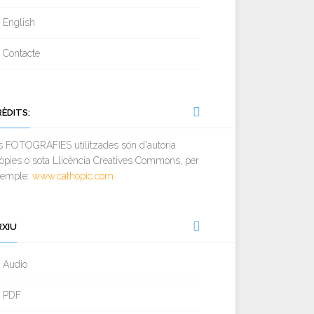
English
Contacte
RÈDITS:
s FOTOGRAFIES utilitzades són d'autoria
òpies o sota Llicència Creatives Commons, per
xemple:
www.cathopic.com
RXIU
Audio
PDF