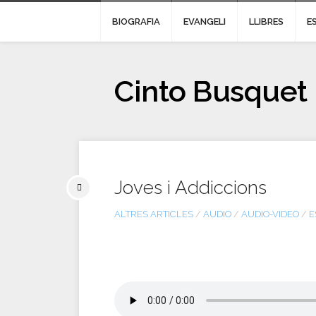
BIOGRAFIA
EVANGELI
LLIBRES
E
Cinto Busquet
Joves i Addiccions
ALTRES ARTICLES
/
AUDIO
/
AUDIO-VIDEO
/
E