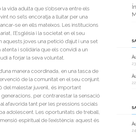
Í
 la vida adulta que s’observa entre els
M
vint no se’ls encoratja a lluitar per una
 tancar-se en ells mateixos. Les institucions
riat, l’Església i la societat en el seu
aquests joves una petició d’ajut i una set
S
 atenta i solidària que els convidi a un
judi a forjar la seva voluntat.
Àu
23
d’una manera coordinada, en una tasca de
Àu
ervenció de la comunitat en el seu conjunt.
22
ó del malestar juvenil, és important
 generacions, per contrarestar la sensació
nal afavorida tant per les pressions socials
S
pa adolescent. Les oportunitats de treball,
dimensió espiritual de l’existència: aquest és
Àu
24