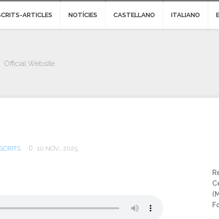
SCRITS-ARTICLES
NOTÍCIES
CASTELLANO
ITALIANO
Official Website
SCRITS
10 NOV., 2025
Re
Ce
(
Fo