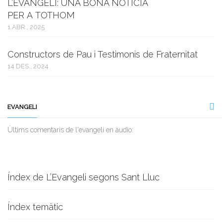
L’EVANGELI: UNA BONA NOTÍCIA
PER A TOTHOM
1 ABR., 2025
Constructors de Pau i Testimonis de Fraternitat
14 DES., 2024
EVANGELI
Ùltims comentaris de l'evangeli en àudio:
Índex de L’Evangeli segons Sant Lluc
Índex temàtic