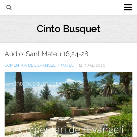
Biografia
Cinto Busquet
Evangeli
Llibres
Àudio: Sant Mateu 16,24-28
Escrits-articles
Notícies
COMENTARI DE L'EVANGELI
/
MATEU
7 AG., 2026
Castellano
Italiano
English
Contacte