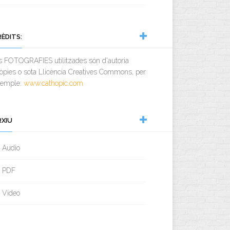
RÈDITS:
s FOTOGRAFIES utilitzades són d'autoria
òpies o sota Llicència Creatives Commons, per
xemple:
www.cathopic.com
RXIU
Audio
PDF
Video