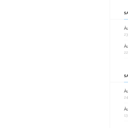
S
Àu
23
Àu
22
S
Àu
24
Àu
13