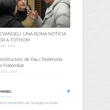
’EVANGELI: UNA BONA NOTÍCIA
ER A TOTHOM
ABR., 2025
onstructors de Pau i Testimonis
e Fraternitat
 DES., 2024
VANGELI
tims comentaris de l'evangeli en àudio: