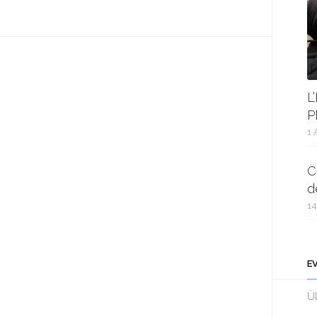
L
P
1 
C
d
14
E
Ùl