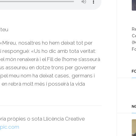
ateu
Re
Ce
«Mireu, nosaltres ho hem deixat tot per
(
Fo
i respongué: «Us ho dic amb tota veritat:
l món renaixerà i el Fill de l’home s’asseurà
 us asseureu en dotze trons per governar
F
ui pel meu nom ha deixat cases, germans i
 en rebrà molt més i posseirà la vida
N
oria pròpies o sota Llicència Creative
pic.com