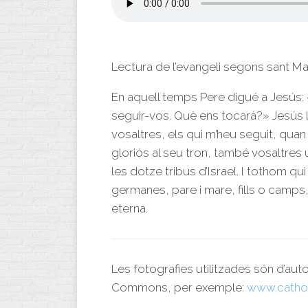
Lectura de l’evangeli segons sant M
En aquell temps Pere digué a Jesús: 
seguir-vos. Què ens tocarà?» Jesús l
vosaltres, els qui m’heu seguit, quan e
gloriós al seu tron, també vosaltres
les dotze tribus d’Israel. I tothom q
germanes, pare i mare, fills o camps,
eterna.
Les fotografies utilitzades són d’aut
Commons, per exemple:
www.catho