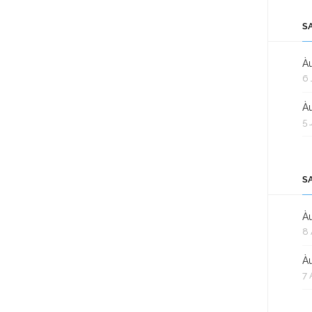
S
Àu
6 
Àu
5 
S
Àu
8 
Àu
7 