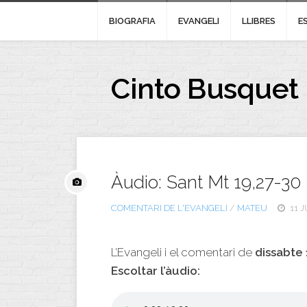
BIOGRAFIA
EVANGELI
LLIBRES
E
Cinto Busquet
Àudio: Sant Mt 19,27-30
COMENTARI DE L'EVANGELI
/
MATEU
11 J
L’Evangeli i el comentari de
dissabte 
Escoltar l’àudio: