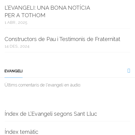
L’EVANGELI: UNA BONA NOTÍCIA
PER A TOTHOM
1 ABR., 2025
Constructors de Pau i Testimonis de Fraternitat
14 DES., 2024
EVANGELI
Ùltims comentaris de l'evangeli en àudio:
Índex de L’Evangeli segons Sant Lluc
Índex temàtic