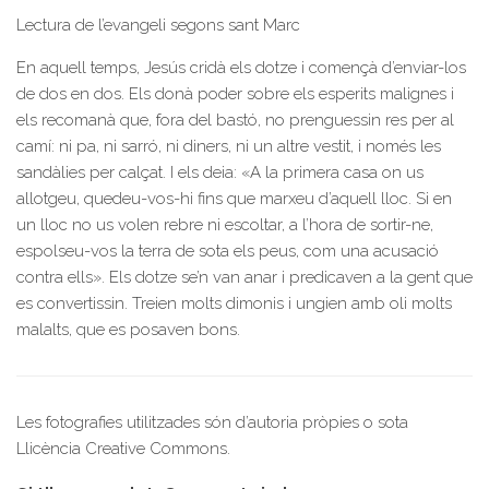
Lectura de l’evangeli segons sant Marc
En aquell temps, Jesús cridà els dotze i començà d’enviar-los
de dos en dos. Els donà poder sobre els esperits malignes i
els recomanà que, fora del bastó, no prenguessin res per al
camí: ni pa, ni sarró, ni diners, ni un altre vestit, i només les
sandàlies per calçat. I els deia: «A la primera casa on us
allotgeu, quedeu-vos-hi fins que marxeu d’aquell lloc. Si en
un lloc no us volen rebre ni escoltar, a l’hora de sortir-ne,
espolseu-vos la terra de sota els peus, com una acusació
contra ells». Els dotze se’n van anar i predicaven a la gent que
es convertissin. Treien molts dimonis i ungien amb oli molts
malalts, que es posaven bons.
Les fotografies utilitzades són d’autoria pròpies o sota
Llicència Creative Commons.