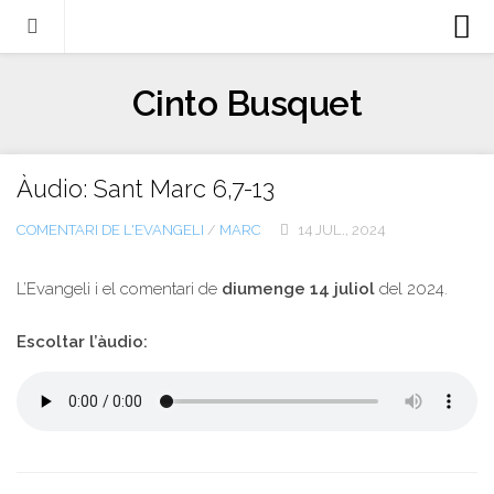
Biografia
Cinto Busquet
Evangeli
Llibres
Àudio: Sant Marc 6,7-13
Escrits-articles
COMENTARI DE L'EVANGELI
/
MARC
14 JUL., 2024
Notícies
Castellano
L’Evangeli i el comentari de
diumenge 14 juliol
del 2024.
Italiano
Escoltar l’àudio:
English
Contacte