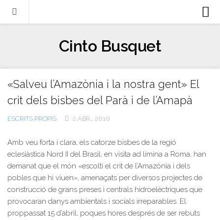
Biografia
Cinto Busquet
Evangeli
Llibres
«Salveu l’Amazònia i la nostra gent» El
Escrits-articles
crit dels bisbes del Parà i de l’Amapà
Notícies
ESCRITS PROPIS
2 ABR., 2010
Castellano
Italiano
Amb veu forta i clara, els catorze bisbes de la regió
eclesiàstica Nord II del Brasil, en visita ad limina a Roma, han
English
demanat que el món «escolti el crit de l’Amazònia i dels
pobles que hi viuen», amenaçats per diversos projectes de
Contacte
construcció de grans preses i centrals hidroelèctriques que
provocaran danys ambientals i socials irreparables. El
proppassat 15 d’abril, poques hores després de ser rebuts