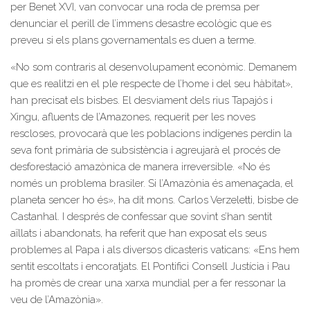
per Benet XVI, van convocar una roda de premsa per
denunciar el perill de l’immens desastre ecològic que es
preveu si els plans governamentals es duen a terme.
«No som contraris al desenvolupament econòmic. Demanem
que es realitzi en el ple respecte de l’home i del seu hàbitat»,
han precisat els bisbes. El desviament dels rius Tapajós i
Xingu, afluents de l’Amazones, requerit per les noves
rescloses, provocarà que les poblacions indígenes perdin la
seva font primària de subsistència i agreujarà el procés de
desforestació amazònica de manera irreversible. «No és
només un problema brasiler. Si l’Amazònia és amenaçada, el
planeta sencer ho és», ha dit mons. Carlos Verzeletti, bisbe de
Castanhal. I després de confessar que sovint s’han sentit
aïllats i abandonats, ha referit que han exposat els seus
problemes al Papa i als diversos dicasteris vaticans: «Ens hem
sentit escoltats i encoratjats. El Pontifici Consell Justícia i Pau
ha promès de crear una xarxa mundial per a fer ressonar la
veu de l’Amazònia».