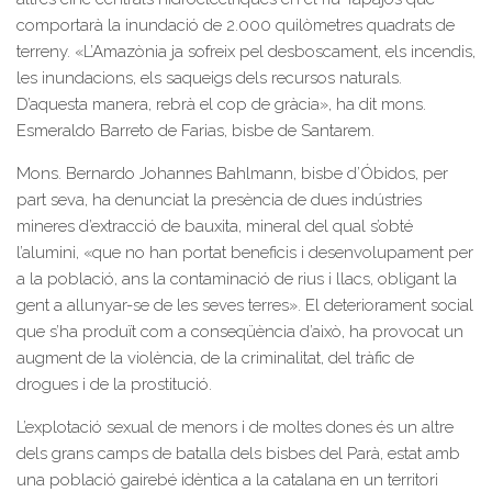
comportarà la inundació de 2.000 quilòmetres quadrats de
terreny. «L’Amazònia ja sofreix pel desboscament, els incendis,
les inundacions, els saqueigs dels recursos naturals.
D’aquesta manera, rebrà el cop de gràcia», ha dit mons.
Esmeraldo Barreto de Farias, bisbe de Santarem.
Mons. Bernardo Johannes Bahlmann, bisbe d’Óbidos, per
part seva, ha denunciat la presència de dues indústries
mineres d’extracció de bauxita, mineral del qual s’obté
l’alumini, «que no han portat beneficis i desenvolupament per
a la població, ans la contaminació de rius i llacs, obligant la
gent a allunyar-se de les seves terres». El deteriorament social
que s’ha produït com a conseqüència d’això, ha provocat un
augment de la violència, de la criminalitat, del tràfic de
drogues i de la prostitució.
L’explotació sexual de menors i de moltes dones és un altre
dels grans camps de batalla dels bisbes del Parà, estat amb
una població gairebé idèntica a la catalana en un territori