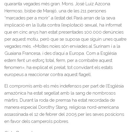
quaranta vegades més gran. Mons. José Luiz Azcona
Hermoso, bisbe de Marajó, una de les 211 persones
“marcades per a morir” a l’estat del Parà arran de la seva
implicació en la lluita contra l’explotació sexual, ha informat
que en cinc anys han estat presentades 100.000 denúncies
per aquest motiu, però que se suposa que siguin unes quatre
vegades més. «Moltes noies són enviades al Surinam i a la
Guaiana Francesa, i des d’aquí a Europa. Com a Església
estem fent un esforç total, ferm, per a combatre aquest
fenomen», ha explicat el prelat, tot convidant els estats
europeus a reaccionar contra aquest flagell.
El compromís amb els més indefensos per part de l’Església
amazònica ha estat segellat amb la sang de nombrosos
màrtirs. Durant la roda de premsa ha estat recordada de
manera especial Dorothy Stang, religiosa nord-americana
assassinada el 12 de febrer del 2005 per les seves posicions
en favor dels camperols pobres.