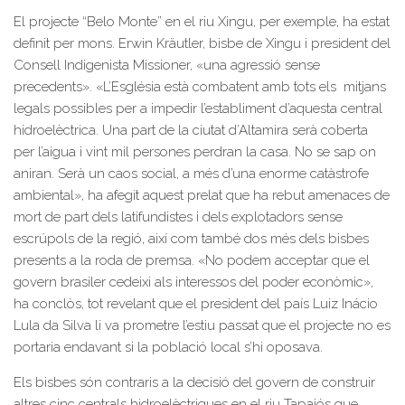
El projecte “Belo Monte” en el riu Xingu, per exemple, ha estat
definit per mons. Erwin Kräutler, bisbe de Xingu i president del
Consell Indigenista Missioner, «una agressió sense
precedents». «L’Església està combatent amb tots els mitjans
legals possibles per a impedir l’establiment d’aquesta central
hidroelèctrica. Una part de la ciutat d’Altamira serà coberta
per l’aigua i vint mil persones perdran la casa. No se sap on
aniran. Serà un caos social, a més d’una enorme catàstrofe
ambiental», ha afegit aquest prelat que ha rebut amenaces de
mort de part dels latifundistes i dels explotadors sense
escrúpols de la regió, així com també dos més dels bisbes
presents a la roda de premsa. «No podem acceptar que el
govern brasiler cedeixi als interessos del poder econòmic»,
ha conclòs, tot revelant que el president del país Luiz Inácio
Lula da Silva li va prometre l’estiu passat que el projecte no es
portaria endavant si la població local s’hi oposava.
Els bisbes són contraris a la decisió del govern de construir
altres cinc centrals hidroelèctriques en el riu Tapajós que