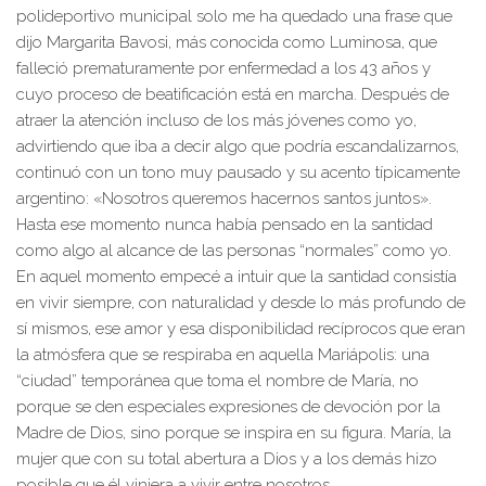
polideportivo municipal solo me ha quedado una frase que
dijo Margarita Bavosi, más conocida como Luminosa, que
falleció prematuramente por enfermedad a los 43 años y
cuyo proceso de beatificación está en marcha. Después de
atraer la atención incluso de los más jóvenes como yo,
advirtiendo que iba a decir algo que podría escandalizarnos,
continuó con un tono muy pausado y su acento típicamente
argentino: «Nosotros queremos hacernos santos juntos».
Hasta ese momento nunca había pensado en la santidad
como algo al alcance de las personas “normales” como yo.
En aquel momento empecé a intuir que la santidad consistía
en vivir siempre, con naturalidad y desde lo más profundo de
sí mismos, ese amor y esa disponibilidad recíprocos que eran
la atmósfera que se respiraba en aquella Mariápolis: una
“ciudad” temporánea que toma el nombre de María, no
porque se den especiales expresiones de devoción por la
Madre de Dios, sino porque se inspira en su figura. María, la
mujer que con su total abertura a Dios y a los demás hizo
posible que él viniera a vivir entre nosotros.