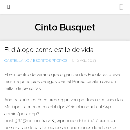
Biografia
Cinto Busquet
Evangeli
Llibres
El diálogo como estilo de vida
Escrits-articles
CASTELLANO
/
ESCRITOS PROPIOS
2 AG., 2013
Notícies
Castellano
El encuentro de verano que organizan los Focolares prevé
reunir a principios de agosto en el Pirineo catalán casi un
Italiano
millar de personas
English
Año tras año los Focolares organizan por todo el mundo las
Contacte
Mariápolis, encuentros abhttps://cintobusquet.cat/wp-
admin/post.php?
post=3625&action=trash&_wpnonce=d1bb1b2f0eiertos a
personas de todas las edades y condiciones donde se les