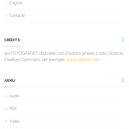
English
Contacte
CRÈDITS:
les FOTOGRAFIES utilitzades són d'autoria pròpies o sota Llicència
Creatives Commons, per exemple:
www.cathopic.com
ARXIU
Audio
PDF
Video