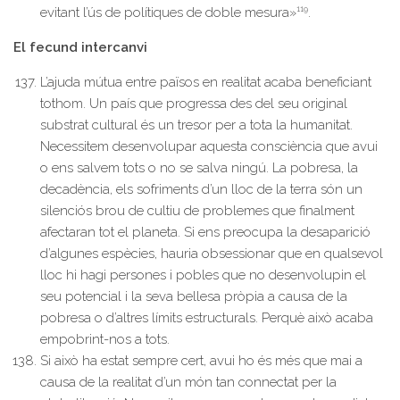
119
evitant l’ús de polítiques de doble mesura»
.
El fecund intercanvi
L’ajuda mútua entre països en realitat acaba beneficiant
tothom. Un país que progressa des del seu original
substrat cultural és un tresor per a tota la humanitat.
Necessitem desenvolupar aquesta consciència que avui
o ens salvem tots o no se salva ningú. La pobresa, la
decadència, els sofriments d’un lloc de la terra són un
silenciós brou de cultiu de problemes que finalment
afectaran tot el planeta. Si ens preocupa la desaparició
d’algunes espècies, hauria obsessionar que en qualsevol
lloc hi hagi persones i pobles que no desenvolupin el
seu potencial i la seva bellesa pròpia a causa de la
pobresa o d’altres límits estructurals. Perquè això acaba
empobrint-nos a tots.
Si això ha estat sempre cert, avui ho és més que mai a
causa de la realitat d’un món tan connectat per la