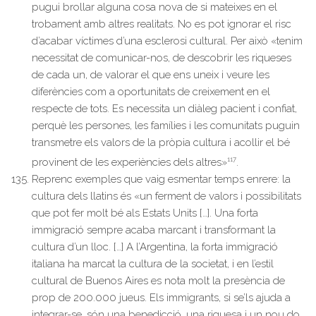
pugui brollar alguna cosa nova de si mateixes en el
trobament amb altres realitats. No es pot ignorar el risc
d’acabar víctimes d’una esclerosi cultural. Per això «tenim
necessitat de comunicar-nos, de descobrir les riqueses
de cada un, de valorar el que ens uneix i veure les
diferències com a oportunitats de creixement en el
respecte de tots. Es necessita un diàleg pacient i confiat,
perquè les persones, les famílies i les comunitats puguin
transmetre els valors de la pròpia cultura i acollir el bé
117
provinent de les experiències dels altres»
.
Reprenc exemples que vaig esmentar temps enrere: la
cultura dels llatins és «un ferment de valors i possibilitats
que pot fer molt bé als Estats Units […]. Una forta
immigració sempre acaba marcant i transformant la
cultura d’un lloc. […] A l’Argentina, la forta immigració
italiana ha marcat la cultura de la societat, i en l’estil
cultural de Buenos Aires es nota molt la presència de
prop de 200.000 jueus. Els immigrants, si se’ls ajuda a
integrar-se, són una benedicció, una riquesa i un nou do