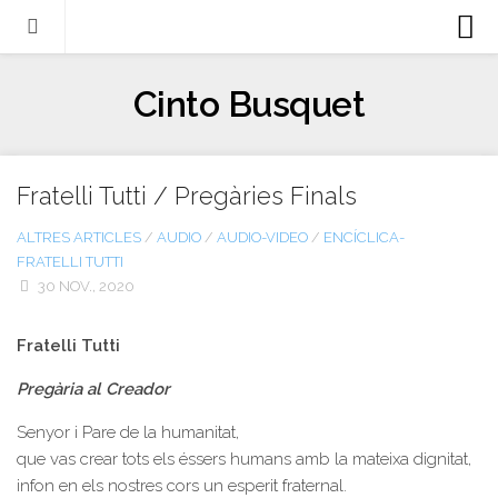
Biografia
Cinto Busquet
Evangeli
Llibres
Fratelli Tutti / Pregàries Finals
Escrits-articles
Notícies
ALTRES ARTICLES
/
AUDIO
/
AUDIO-VIDEO
/
ENCÍCLICA-
FRATELLI TUTTI
Castellano
30 NOV., 2020
Italiano
Fratelli Tutti
English
Pregària al Creador
Contacte
Senyor i Pare de la humanitat,
que vas crear tots els éssers humans amb la mateixa dignitat,
infon en els nostres cors un esperit fraternal.