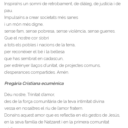
Inspira’ns un somni de retrobament, de diàleg, de justícia i de
pau.
Impulsa’ns a crear societats més sanes
i un món més digne,
sense fam, sense pobresa, sense violència, sense guerres.
Que el nostre cor s’obri
a tots els pobles i nacions de la terra,
per reconèixer el bé i la bellesa
que has sembrat en cadascun,
per estrènyer llaços d’unitat, de projectes comuns,
d’esperances compartides. Amén.
Pregària
Cristiana ecumènica
Déu nostre, Trinitat d’amor,
des de la força comunitària de la teva intimitat divina
vessa en nosaltres el riu de l’amor fratern.
Dona’ns aquest amor que es reflectia en els gestos de Jesús,
en la seva família de Natzaret i en la primera comunitat