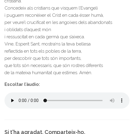
cristiana.
Concedeix als cristians que visquem l’Evangeli
i puguem reconèixer el Crist en cada ésser humà,
per veure’l crucificat en les angoixes dels abandonats
i oblidats d’aquest món
i ressuscitat en cada germà que s’aixeca.
Vine, Esperit Sant, mostra’ns la teva bellesa
reflectida en tots els pobles de la terra,
per descobrir que tots són importants,
que tots són necessaris, que són rostres diferents
de la mateixa humanitat que estimes. Amén.
Escoltar l’àudio:
Si t'ha agradat, Comparteix-ho.