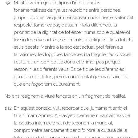
Mentre veiem que tot tipus d’intoleràncies
fonamentalistes danya les relacions entre persones,
grups i pobles, visquem i ensenyem nosaltres el valor del
respecte, l’amor capaç d’assumir tota diferència, la
prioritat de la dignitat de tot ésser humà sobre qualsevol
fossin les seves idees, sentiments, pràctiques i fins i tot els
seus pecats. Mentre a la societat actual proliferen els
fanatismes, les lògiques tancades i la fragmentació social
i cultural, un bon polític dóna el primer pas perquè
ressonin les diferents veus. És cert que les diferències
generen conflictes, però la uniformitat genera asfíxia i fa
que ens fagocitem culturalment.
No ens resignem a viure tancats en un fragment de realitat.
En aquest context, vull recordar que, juntament amb el
Gran Imam Ahmad Al-Tayyeb, demanem «als artífexs de
la política internacional i de l’economia mundial,
comprometre seriosament per difondre la cultura de la
tolerància, de la convivència i de la pau; intervenir el més