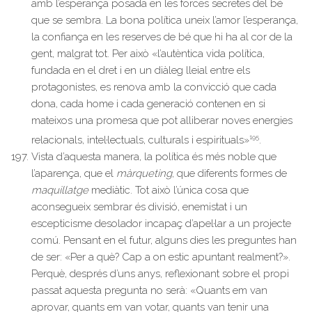
amb l’esperança posada en les forces secretes del bé
que se sembra. La bona política uneix l’amor l’esperança,
la confiança en les reserves de bé que hi ha al cor de la
gent, malgrat tot. Per això «l’autèntica vida política,
fundada en el dret i en un diàleg lleial entre els
protagonistes, es renova amb la convicció que cada
dona, cada home i cada generació contenen en si
mateixos una promesa que pot alliberar noves energies
195
relacionals, intel·lectuals, culturals i espirituals»
.
Vista d’aquesta manera, la política és més noble que
l’aparença, que el
màrqueting
, que diferents formes de
maquillatge
mediàtic. Tot això l’única cosa que
aconsegueix sembrar és divisió, enemistat i un
escepticisme desolador incapaç d’apel·lar a un projecte
comú. Pensant en el futur, alguns dies les preguntes han
de ser: «Per a què? Cap a on estic apuntant realment?».
Perquè, després d’uns anys, reflexionant sobre el propi
passat aquesta pregunta no serà: «Quants em van
aprovar, quants em van votar, quants van tenir una