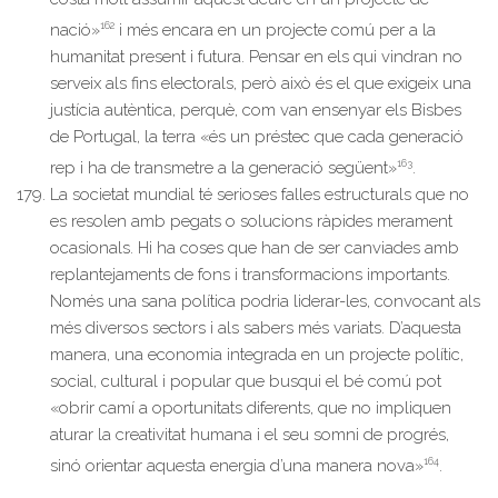
162
nació»
i més encara en un projecte comú per a la
humanitat present i futura. Pensar en els qui vindran no
serveix als fins electorals, però això és el que exigeix una
justícia autèntica, perquè, com van ensenyar els Bisbes
de Portugal, la terra «és un préstec que cada generació
163
rep i ha de transmetre a la generació següent»
.
La societat mundial té serioses falles estructurals que no
es resolen amb pegats o solucions ràpides merament
ocasionals. Hi ha coses que han de ser canviades amb
replantejaments de fons i transformacions importants.
Només una sana política podria liderar-les, convocant als
més diversos sectors i als sabers més variats. D’aquesta
manera, una economia integrada en un projecte polític,
social, cultural i popular que busqui el bé comú pot
«obrir camí a oportunitats diferents, que no impliquen
aturar la creativitat humana i el seu somni de progrés,
164
sinó orientar aquesta energia d’una manera nova»
.