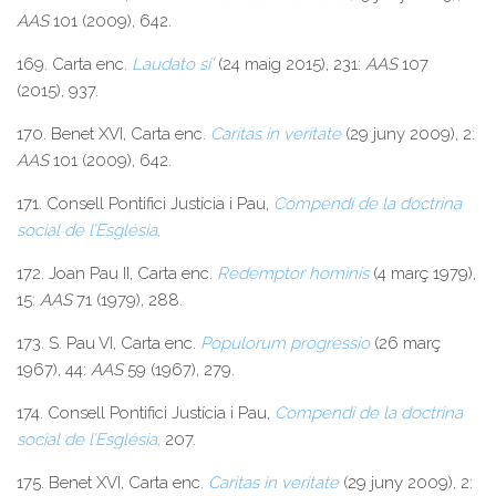
AAS
101 (2009), 642.
169. Carta enc.
Laudato si’
(24 maig 2015), 231:
AAS
107
(2015), 937.
170. Benet XVI, Carta enc.
Caritas in veritate
(29 juny 2009), 2:
AAS
101 (2009), 642.
171. Consell Pontifici Justícia i Pau,
Compendi de la doctrina
social de l’Església
,
172. Joan Pau II, Carta enc.
Redemptor hominis
(4 març 1979),
15:
AAS
71 (1979), 288.
173. S. Pau VI, Carta enc.
Populorum progressio
(26 març
1967), 44:
AAS
59 (1967), 279.
174. Consell Pontifici Justícia i Pau,
Compendi de la doctrina
social de l’Església
,
207.
175. Benet XVI, Carta enc.
Caritas in veritate
(29 juny 2009), 2: