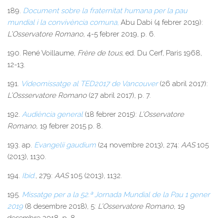
189.
Document sobre la fraternitat humana per la pau
mundial i la convivència comuna
,
Abu Dabi (4 febrer 2019):
L’Osservatore Romano,
4-5 febrer 2019, p. 6.
190. René Voillaume,
Frère de tous
, ed. Du Cerf, Paris 1968,
12-13.
191.
Videomissatge al TED2017 de Vancouver
(26 abril 2017):
L’Ossservatore Romano
(27 abril 2017), p. 7.
192.
Audiència general
(18 febrer 2015):
L’Osservatore
Romano,
19 febrer 2015 p. 8.
193. ap.
Evangelii gaudium
(24 novembre 2013), 274:
AAS
105
(2013), 1130.
194.
Ibid
.
, 279:
AAS
105 (2013), 1132.
195.
Missatge per a la 52.ª Jornada Mundial de la Pau 1 gener
2019
(8 desembre 2018), 5:
L’Osservatore Romano,
19