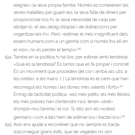
alegries i la seva pròpia família. Només es coneixeran les
seves malalties per guarir-les, la seva falta de diners per
proporcionar-los-hi, la seva necessitat de casa per
allotjar-lo, el seu desig d’esplai i de distraccions per
organitzar-les-hi». Però «estimar el més insignificant dels
éssers humans com a un germà com si només fos ell en
190
el món, no és perdre el temps»
.
També en la política hi ha lloc per estimar amb tendresa.
«Què és la tendresa? És l’amor que es fa proper i concret.
És un moviment que procedeix del cor i arriba als ulls, a
les orelles, a les mans. […] La tendresa és el camí que han
191
recorregut els homes i les dones més valents i forts»
.
Enmig de l’activitat política, «els més petits, els més febles,
els més pobres han d’entendrir-nos: tenen «dret»
d’omplir-nos l’ànima i el cor. Sí, ells són els nostres
192
germans i com a tals hem de estimar-los i tractar-los»
.
Això ens ajuda a reconèixer que no sempre es tracta
d’aconseguir grans èxits, que de vegades no són