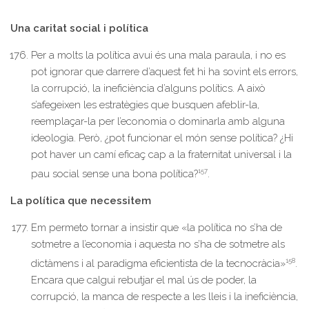
Una caritat social i política
Per a molts la política avui és una mala paraula, i no es
pot ignorar que darrere d’aquest fet hi ha sovint els errors,
la corrupció, la ineficiència d’alguns polítics. A això
s’afegeixen les estratègies que busquen afeblir-la,
reemplaçar-la per l’economia o dominarla amb alguna
ideologia. Però, ¿pot funcionar el món sense política? ¿Hi
pot haver un camí eficaç cap a la fraternitat universal i la
157
pau social sense una bona política?
.
La política que necessitem
Em permeto tornar a insistir que «la política no s’ha de
sotmetre a l’economia i aquesta no s’ha de sotmetre als
158
dictàmens i al paradigma eficientista de la tecnocràcia»
.
Encara que calgui rebutjar el mal ús de poder, la
corrupció, la manca de respecte a les lleis i la ineficiència,