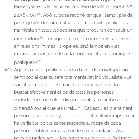
l’ensenyament de Jesús, és la síntesi de tota la Llei (cf.
Mt
168
22,36-40)»
. Això suposa reconèixer que «l’amor, ple de
petits gestos de cura mútua, és també civil i polític, i es
manifesta en totes les accions que procuren construir un
169
món millor»
. Per aquesta raó, l’amor no sols s’expressa
en relacions íntimes i properes, sinó també en «les
macrorelacions, com les relacions socials, econòmiques i
170
polítiques»
.
Aquesta caritat política suposa haver desenvolupat un
sentit social que supera tota mentalitat individualista: «La
caritat social ens fa estimar el bé comú i ens porta a
buscar efectivament el bé de totes les persones,
considerades no sols individualment, sinó també en la
171
dimensió social que les uneix»
. Cadascú és plenament
persona quan pertany a un poble, i al mateix temps no hi
ha veritable poble sense respecte al rostre de cada
persona. Poble i persona són termes correlatius. Avui,
però, es pretén reduir les persones a individus, fàcilment