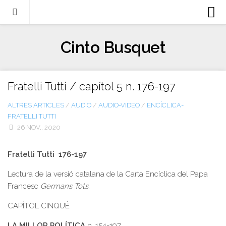
Biografia
Cinto Busquet
Evangeli
Llibres
Fratelli Tutti / capítol 5 n. 176-197
Escrits-articles
ALTRES ARTICLES
/
AUDIO
/
AUDIO-VIDEO
/
ENCÍCLICA-
Notícies
FRATELLI TUTTI
Castellano
26 NOV., 2020
Italiano
Fratelli Tutti 176-197
English
Lectura de la versió catalana de la Carta Encíclica del Papa
Contacte
Francesc
German
s Tots.
CAPÍTOL CINQUÈ
LA MILLOR POLÍTICA
n. 154-197