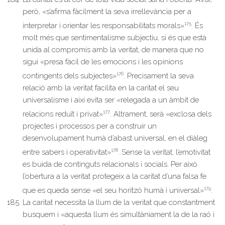
però, «s’afirma fàcilment la seva irrellevància per a
175
interpretar i orientar les responsabilitats morals»
. És
molt més que sentimentalisme subjectiu, si és que està
unida al compromís amb la veritat, de manera que no
sigui «presa fàcil de les emocions i les opinions
176
contingents dels subjectes»
. Precisament la seva
relació amb la veritat facilita en la caritat el seu
universalisme i així evita ser «relegada a un àmbit de
177
relacions reduït i privat»
. Altrament, serà «exclosa dels
projectes i processos per a construir un
desenvolupament humà d’abast universal, en el diàleg
178
entre sabers i operativitat»
. Sense la veritat, l’emotivitat
es buida de continguts relacionals i socials. Per això
l’obertura a la veritat protegeix a la caritat d’una falsa fe
179
que es queda sense «el seu horitzó humà i universal»
.
La caritat necessita la llum de la veritat que constantment
busquem i «aquesta llum és simultàniament la de la raó i