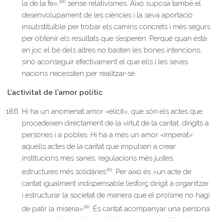
180
la de la fe»,
sense relativismes. Això suposa també el
desenvolupament de les ciències i la seva aportació
insubstituïble per trobar els camins concrets i més segurs
per obtenir els resultats que s’esperen. Perquè quan està
en joc el bé dels altres no basten les bones intencions,
sinó aconseguir efectivament el que ells i les seves
nacions necessiten per realitzar-se.
L’activitat de l’amor polític
Hi ha un anomenat amor «elícit», que són els actes que
procedeixen directament de la virtut de la caritat, dirigits a
persones i a pobles. Hi ha a més un amor «imperat»:
aquells actes de la caritat que impulsen a crear
institucions més sanes, regulacions més justes,
181
estructures més solidàries
. Per això és «un acte de
caritat igualment indispensable l’esforç dirigit a organitzar
i estructurar la societat de manera que el proïsme no hagi
182
de patir la misèria»
. És caritat acompanyar una persona