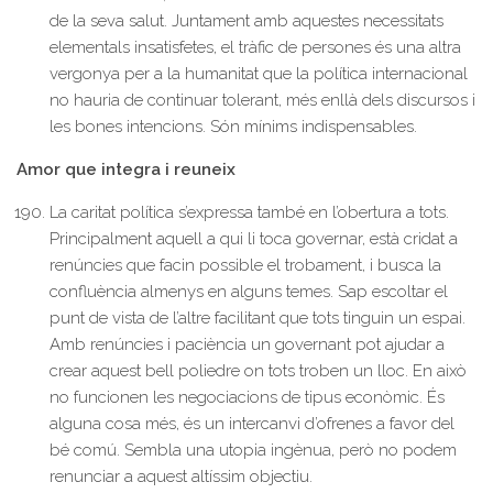
de la seva salut. Juntament amb aquestes necessitats
elementals insatisfetes, el tràfic de persones és una altra
vergonya per a la humanitat que la política internacional
no hauria de continuar tolerant, més enllà dels discursos i
les bones intencions. Són mínims indispensables.
Amor que integra i reuneix
La caritat política s’expressa també en l’obertura a tots.
Principalment aquell a qui li toca governar, està cridat a
renúncies que facin possible el trobament, i busca la
confluència almenys en alguns temes. Sap escoltar el
punt de vista de l’altre facilitant que tots tinguin un espai.
Amb renúncies i paciència un governant pot ajudar a
crear aquest bell poliedre on tots troben un lloc. En això
no funcionen les negociacions de tipus econòmic. És
alguna cosa més, és un intercanvi d’ofrenes a favor del
bé comú. Sembla una utopia ingènua, però no podem
renunciar a aquest altíssim objectiu.