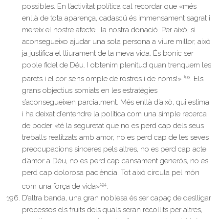
possibles. En l’activitat política cal recordar que «més
enllà de tota aparença, cadascú és immensament sagrat i
mereix el nostre afecte i la nostra donació. Per això, si
aconsegueixo ajudar una sola persona a viure millor, això
ja justifica el lliurament de la meva vida. És bonic ser
poble fidel de Déu. I obtenim plenitud quan trenquem les
193
parets i el cor se’ns omple de rostres i de noms!»
. Els
grans objectius somiats en les estratègies
s’aconsegueixen parcialment. Més enllà d’això, qui estima
i ha deixat d’entendre la política com una simple recerca
de poder «té la seguretat que no es perd cap dels seus
treballs realitzats amb amor, no es perd cap de les seves
preocupacions sinceres pels altres, no es perd cap acte
d’amor a Déu, no es perd cap cansament generós, no es
perd cap dolorosa paciència. Tot això circula pel món
194
com una força de vida»
.
D’altra banda, una gran noblesa és ser capaç de deslligar
processos els fruits dels quals seran recollits per altres,