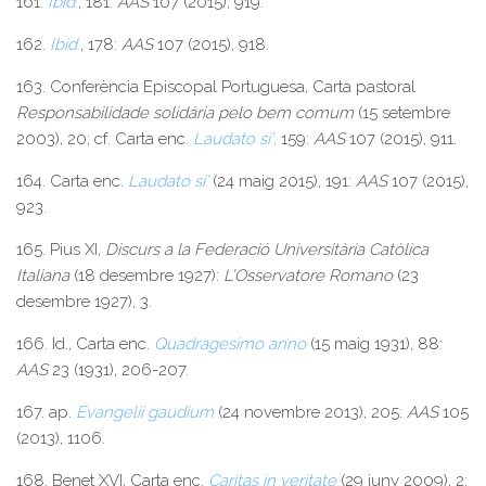
161.
Ibid
.
, 181:
AAS
107 (2015), 919.
162.
Ibid
.
, 178:
AAS
107 (2015), 918.
163. Conferència Episcopal Portuguesa, Carta pastoral
Responsabilidade solidária pelo bem comum
(15 setembre
2003), 20; cf. Carta enc.
Laudato si’
,
159:
AAS
107 (2015), 911.
164. Carta enc.
Laudato si’
(24 maig 2015), 191:
AAS
107 (2015),
923.
165. Pius XI,
Discurs a la Federació Universitària Catòlica
Italiana
(18 desembre 1927):
L’Osservatore Romano
(23
desembre 1927), 3.
166. Id., Carta enc.
Quadragesimo anno
(15 maig 1931), 88:
AAS
23 (1931), 206-207.
167. ap.
Evangelii gaudium
(24 novembre 2013), 205:
AAS
105
(2013), 1106.
168. Benet XVI, Carta enc.
Caritas in veritate
(29 juny 2009), 2: