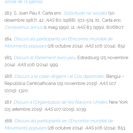
social de l’Església
,
183. S. Joan Pau II, Carta enc.
Sollicitudo rei socialis
(30
desembre 1987), 42:
AAS
80 (1988), 572-574; Id., Carta enc.
Centesimus annus
(1 maig 1991), 11:
AAS
83 (1991), 806807.
184.
Discurs als participants en l’Encontre mundial de
Moviments populars
(28 octubre 2014):
AAS
106 (2014), 852.
185.
Discurs al Parlament euro peu
,
Estrasburg (25 novembre
2014):
AAS
106 (2014), 999.
186.
Discurs a la clase dirigent i al Cos diplomàtic
,
Bangui –
República Centroafricana (29 novembre 2015):
AAS
107
(2015), 1320.
187.
Discurs a l’Organització de les Nacions Unides
,
New York
(25 setembre 2015):
AAS
107 (2015), 1039.
188.
Discurs als participants en l’Encontre mundial de
Moviments populars
(28 octubre 2014):
AAS
106 (2014), 853.