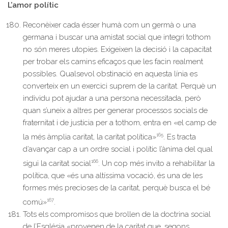
L’amor polític
Reconèixer cada ésser humà com un germà o una
germana i buscar una amistat social que integri tothom
no són meres utopies. Exigeixen la decisió i la capacitat
per trobar els camins eficaços que les facin realment
possibles. Qualsevol obstinació en aquesta línia es
converteix en un exercici suprem de la caritat. Perquè un
individu pot ajudar a una persona necessitada, però
quan s’uneix a altres per generar processos socials de
fraternitat i de justícia per a tothom, entra en «el camp de
165
la més àmplia caritat, la caritat política»
. Es tracta
d’avançar cap a un ordre social i polític l’ànima del qual
166
sigui la caritat social
. Un cop més invito a rehabilitar la
política, que «és una altíssima vocació, és una de les
formes més precioses de la caritat, perquè busca el bé
167
comú»
.
Tots els compromisos que brollen de la doctrina social
de l’Església «provenen de la caritat que, segons