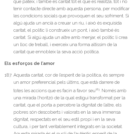
que pateix, i també és caritat tot el que es realitza, tot i no
tenir contacte directe amb aquesta persona, per modificar
les condicions socials que provoquen el seu sofriment. Si
algú ajuda un ancià a creuar un riu, i això és exquisida
caritat, el polític li construeix un pont, i això també és
caritat. Si algú ajuda un altre amb menjar, el polític li crea
un lloc de treball, i exerceix una forma altíssim de la
caritat que ennobleix la seva acció política.
Els esforços de l’amor
Aquesta caritat, cor de l’esperit de la política, és sempre
un amor preferencial pels últims, que està darrere de
183
totes les accions que es facin a favor seu
. Només amb
una mirada l’horitzó de la qual estigui transformat per la
caritat, que el porta a percebre la dignitat de l’altre, els
pobres són descoberts i valorats en la seva immensa
dignitat, respectats en el seu estil propi i en la seva
cultura, i per tant veritablement integrats en la societat.
Aquesta mirada és el nucli de l’autèntic esperit de la