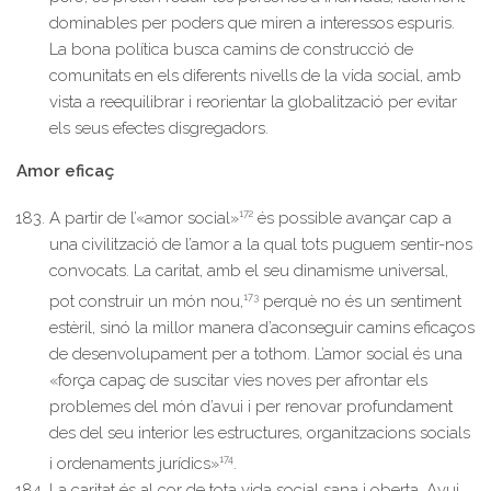
dominables per poders que miren a interessos espuris.
La bona política busca camins de construcció de
comunitats en els diferents nivells de la vida social, amb
vista a reequilibrar i reorientar la globalització per evitar
els seus efectes disgregadors.
Amor eficaç
172
A partir de l’«amor social»
és possible avançar cap a
una civilització de l’amor a la qual tots puguem sentir-nos
convocats. La caritat, amb el seu dinamisme universal,
173
pot construir un món nou,
perquè no és un sentiment
estèril, sinó la millor manera d’aconseguir camins eficaços
de desenvolupament per a tothom. L’amor social és una
«força capaç de suscitar vies noves per afrontar els
problemes del món d’avui i per renovar profundament
des del seu interior les estructures, organitzacions socials
174
i ordenaments jurídics»
.
La caritat és al cor de tota vida social sana i oberta. Avui,