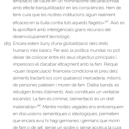
temptació de caure en un nominalisme declaracionista
amb efecte tranquil·litzador en les consciències. Hem de
tenir cura que les nostres institucions siguin realment
187
eficaces en la lluita contra tots aquests flagells»
. Això es
fa aprofitant amb intel·ligèncials grans recursos del
desenvolupament tecnològic.
Encara estem lluny d’una globalització dels drets
humans més bàsics. Per això la política mundial no pot
deixar de col·locar entre els seus objectius principals i
imperiosos el d’acabar eficaçment amb la fam. Perquè
«quan l’especulació financera condiciona el preu dels
aliments tractant-los com qualsevol mercaderia, milions
de persones pateixen i moren de fam. D’altra banda, es
rebutgen tones d’aliments. Això constitueix un veritable
escàndol. La fam és criminal, l’alimentació és un dret
188
inalienable»
. Mentre moltes vegades ens embranquem
en discussions semàntiques o ideològiques, permetem
que encara avui hi hagi germanes i germans que morin
de fam o de set, sense un sostre o sense accés a la cura