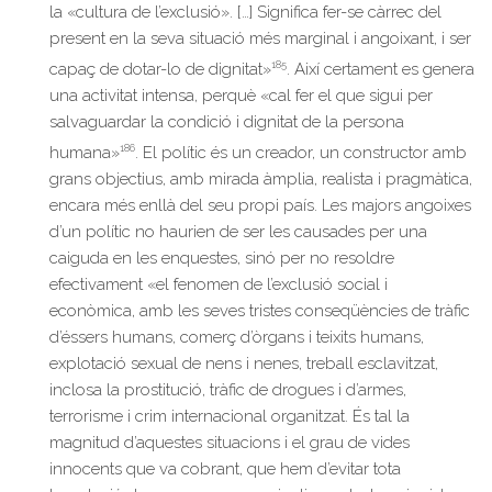
la «cultura de l’exclusió». […] Significa fer-se càrrec del
present en la seva situació més marginal i angoixant, i ser
185
capaç de dotar-lo de dignitat»
. Així certament es genera
una activitat intensa, perquè «cal fer el que sigui per
salvaguardar la condició i dignitat de la persona
186
humana»
. El polític és un creador, un constructor amb
grans objectius, amb mirada àmplia, realista i pragmàtica,
encara més enllà del seu propi país. Les majors angoixes
d’un polític no haurien de ser les causades per una
caiguda en les enquestes, sinó per no resoldre
efectivament «el fenomen de l’exclusió social i
econòmica, amb les seves tristes conseqüències de tràfic
d’éssers humans, comerç d’òrgans i teixits humans,
explotació sexual de nens i nenes, treball esclavitzat,
inclosa la prostitució, tràfic de drogues i d’armes,
terrorisme i crim internacional organitzat. És tal la
magnitud d’aquestes situacions i el grau de vides
innocents que va cobrant, que hem d’evitar tota