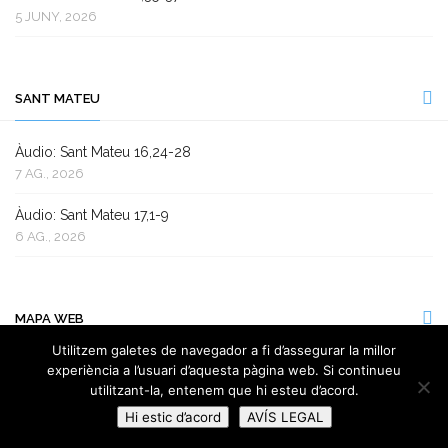
5 JUNY, 2026
SANT MATEU
Àudio: Sant Mateu 16,24-28
7 AG., 2026
Àudio: Sant Mateu 17,1-9
6 AG., 2026
MAPA WEB
Utilitzem galetes de navegador a fi d’assegurar la millor
experiència a l’usuari d’aquesta pàgina web. Si continueu
Biografia
utilitzant-la, entenem que hi esteu d’acord.
Evangeli
Hi estic d’acord
AVÍS LEGAL