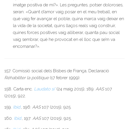
imatge positiva de mi?». Les preguntes, potser doloroses,
seran: «Quant d’amor vaig posar en el meu treball, en
què vaig fer avançar el poble, quina marca vaig deixar en
la vida de la societat, quins llaços reals vaig construir,
quines forces positives vaig alliberar, quanta pau social
vaig sembrar, què he provocat en el lloc que se’m va
encomanar?».
157. Comissió social dels Bisbes de França, Declaració
Réhabiliter la politique
(17 febrer 1999).
158. Carta enc.
Laudato si’
(24 maig 2015), 189:
AAS
107
(2015), 922.
159.
Ibid
.
, 196:
AAS
107 (2015), 925.
160.
Ibid
.
, 197:
AAS
107 (2015), 925.