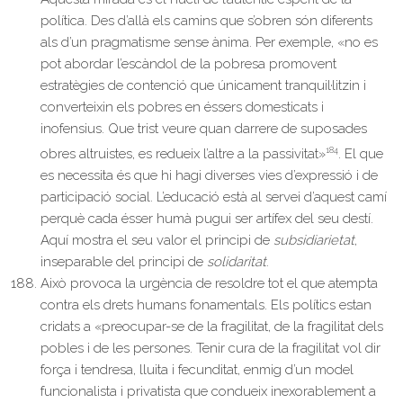
política. Des d’allà els camins que s’obren són diferents
als d’un pragmatisme sense ànima. Per exemple, «no es
pot abordar l’escàndol de la pobresa promovent
estratègies de contenció que únicament tranquil·litzin i
converteixin els pobres en éssers domesticats i
inofensius. Que trist veure quan darrere de suposades
184
obres altruistes, es redueix l’altre a la passivitat»
. El que
es necessita és que hi hagi diverses vies d’expressió i de
participació social. L’educació està al servei d’aquest camí
perquè cada ésser humà pugui ser artífex del seu destí.
Aquí mostra el seu valor el principi de
subsidiarietat
,
inseparable del principi de
solidaritat
.
Això provoca la urgència de resoldre tot el que atempta
contra els drets humans fonamentals. Els polítics estan
cridats a «preocupar-se de la fragilitat, de la fragilitat dels
pobles i de les persones. Tenir cura de la fragilitat vol dir
força i tendresa, lluita i fecunditat, enmig d’un model
funcionalista i privatista que condueix inexorablement a