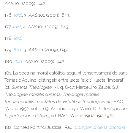
AAS
101 (2009), 642.
176.
Ibid
.
, 3:
AAS
101 (2009), 643.
177.
Ibid
.
, 4:
AAS
101 (2009), 643.
178.
Ibid
.
179.
Ibid
.
, 3:
AAS
101 (2009), 643.
180.
Ibid
.
:
AAS
101 (2009), 642.
181. La doctrina moral catòlica, seguint l’ensenyament de sant
Tomàs d’Aquino, distingeix entre l’acte “elícit” i l’acte “imperat”
(cf.
Summa Theologiae
, I-II, q. 8-17; Marcellino Zalba, S.J.,
Theologiae moralis summa. Theologia moralis
fundamentalis. Tractatus de virtutibus theologicis
, ed. BAC,
Madrid 1952, vol. 1, 69; Antonio Royo Marín, O.P.,
Teología de
la perfección cristiana
, ed. BAC, Madrid 1962, 192-196).
182. Consell Pontifici Justícia i Pau,
Compendi de la doctrina