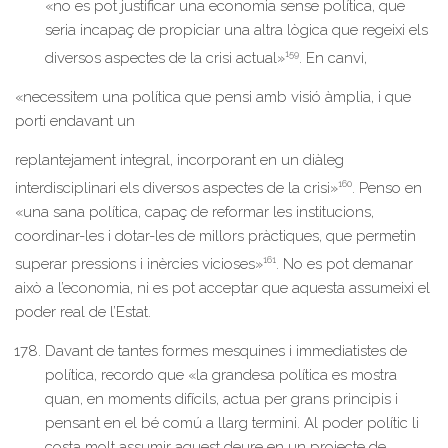
«no es pot justificar una economia sense política, que
seria incapaç de propiciar una altra lògica que regeixi els
159
diversos aspectes de la crisi actual»
. En canvi,
«necessitem una política que pensi amb visió àmplia, i que
porti endavant un
replantejament integral, incorporant en un diàleg
160
interdisciplinari els diversos aspectes de la crisi»
. Penso en
«una sana política, capaç de reformar les institucions,
coordinar-les i dotar-les de millors pràctiques, que permetin
161
superar pressions i inèrcies vicioses»
. No es pot demanar
això a l’economia, ni es pot acceptar que aquesta assumeixi el
poder real de l’Estat.
Davant de tantes formes mesquines i immediatistes de
política, recordo que «la grandesa política es mostra
quan, en moments difícils, actua per grans principis i
pensant en el bé comú a llarg termini. Al poder polític li
costa molt assumir aquest deure en un projecte de