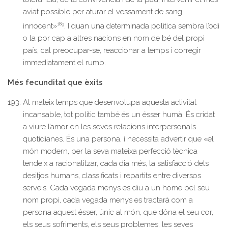
aviat possible per aturar el vessament de sang
189
innocent»
. I quan una determinada política sembra l’odi
o la por cap a altres nacions en nom de bé del propi
país, cal preocupar-se, reaccionar a temps i corregir
immediatament el rumb.
Més fecunditat que èxits
Al mateix temps que desenvolupa aquesta activitat
incansable, tot polític també és un ésser humà. És cridat
a viure l’amor en les seves relacions interpersonals
quotidianes. És una persona, i necessita advertir que «el
món modern, per la seva mateixa perfecció tècnica
tendeix a racionalitzar, cada dia més, la satisfacció dels
desitjos humans, classificats i repartits entre diversos
serveis. Cada vegada menys es diu a un home pel seu
nom propi, cada vegada menys es tractarà com a
persona aquest ésser, únic al món, que dóna el seu cor,
els seus sofriments, els seus problemes, les seves