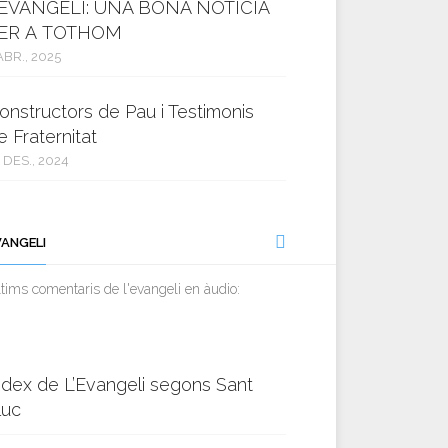
’EVANGELI: UNA BONA NOTÍCIA
ER A TOTHOM
ABR., 2025
onstructors de Pau i Testimonis
e Fraternitat
 DES., 2024
VANGELI
tims comentaris de l'evangeli en àudio:
ndex de L’Evangeli segons Sant
luc