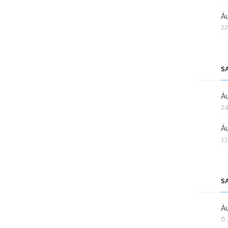
Àu
22
S
Àu
24
Àu
13
S
Àu
6 