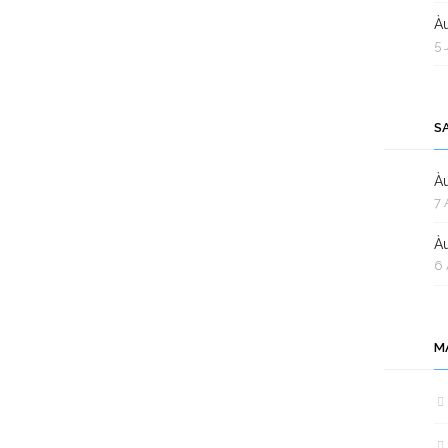
Àu
5 
S
Àu
7 
Àu
6 
M