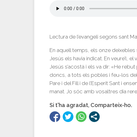
Lectura de l’evangeli segons sant M
En aquell temps, els onze deixebles 
Jesús els havia indicat. En veure’l, e
Jesús s’acostà i els va dir: «He rebut p
doncs, a tots els pobles i feu-los d
Pare i del Fill i de l’Esperit Sant i en
manat. Jo sóc amb vosaltres dia rere d
Si t'ha agradat, Comparteix-ho.