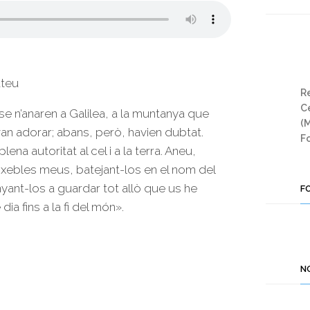
ateu
Re
Ce
se n’anaren a Galilea, a la muntanya que
(
l van adorar; abans, però, havien dubtat.
Fo
lena autoritat al cel i a la terra. Aneu,
eixebles meus, batejant-los en el nom del
senyant-los a guardar tot allò que us he
F
ia fins a la fi del món».
N