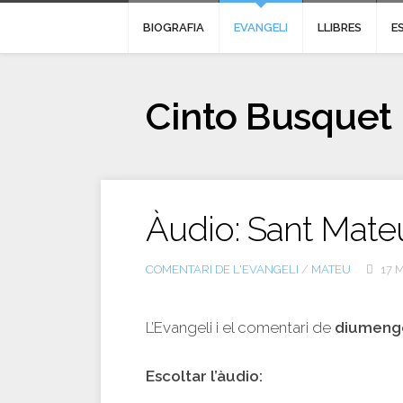
BIOGRAFIA
EVANGELI
LLIBRES
E
Cinto Busquet
Àudio: Sant Mate
COMENTARI DE L'EVANGELI
/
MATEU
17 
L’Evangeli i el comentari de
diumeng
Escoltar l’àudio: