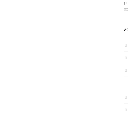
pr
e
A