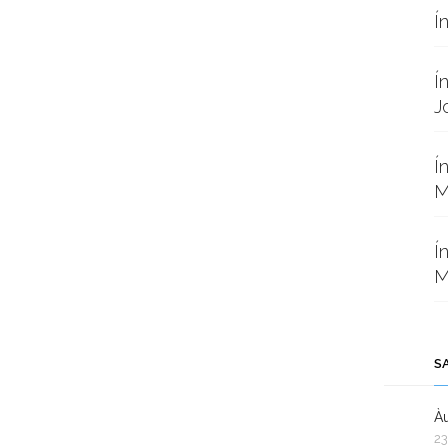
Í
Í
J
Í
M
Í
M
S
Àu
23