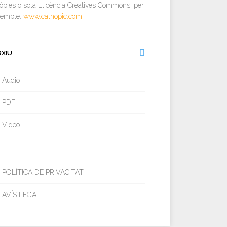
òpies o sota Llicència Creatives Commons, per
xemple:
www.cathopic.com
RXIU
Audio
PDF
Video
POLÍTICA DE PRIVACITAT
AVÍS LEGAL