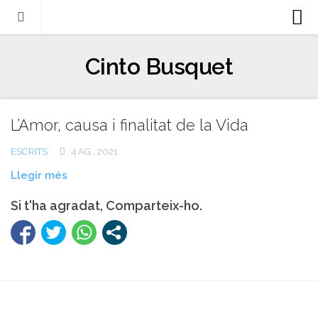
Biografia
Cinto Busquet
Evangeli
Llibres
L’Amor, causa i finalitat de la Vida
Escrits-articles
Notícies
ESCRITS
4 AG., 2021
Llegir més
Castellano
Si t'ha agradat, Comparteix-ho.
Italiano
English
Contacte