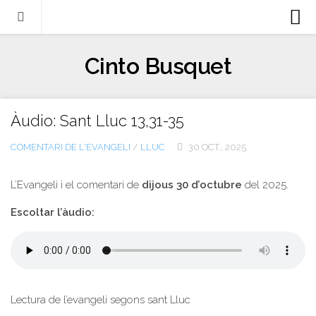
Biografia
Cinto Busquet
Evangeli
Llibres
Àudio: Sant Lluc 13,31-35
Escrits-articles
COMENTARI DE L'EVANGELI
/
LLUC
30 OCT., 2025
Notícies
Castellano
L’Evangeli i el comentari de
dijous 30 d’octubre
del 2025.
Italiano
Escoltar l’àudio:
English
Contacte
Lectura de l’evangeli segons sant Lluc