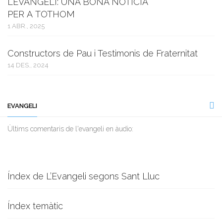
L’EVANGELI: UNA BONA NOTÍCIA
PER A TOTHOM
1 ABR., 2025
Constructors de Pau i Testimonis de Fraternitat
14 DES., 2024
EVANGELI
Ùltims comentaris de l'evangeli en àudio:
Índex de L’Evangeli segons Sant Lluc
Índex temàtic