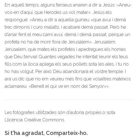
En aquell temps, alguns fariseus anaren a dir a Jesús: «Aneu-
vos-en d’aquí, que Herodes us vol matar». Jesús els
respongué: «Aneu a dir a aquella guineu «que avui i demà
trec dimonis i curo malalts, i acabaré demà passat. Però he
d’anar fent el meu camí avui, demà i demà passat, perquè un
profeta no ha de morir fora de Jerusalem». Jerusalem,
Jerusalem, que mates els profetes i apedregues els homes
que Déu t’envia! Quantes vegades he intentat reunir els teus
fills com la lloca aplega els seus pollets sota les ales, i tu no
ho has volgut. Per això Déu abandonarà el vostre temple. I
ara us dic que no em veureu més fins que vosaltres mateixos
aclamareu: «Beneït el qui ve en nom del Senyor»».
Les fotografies utilitzades són d’autoria pròpies o sota
Llicència Creative Commons.
Si t'ha agradat, Comparteix-ho.