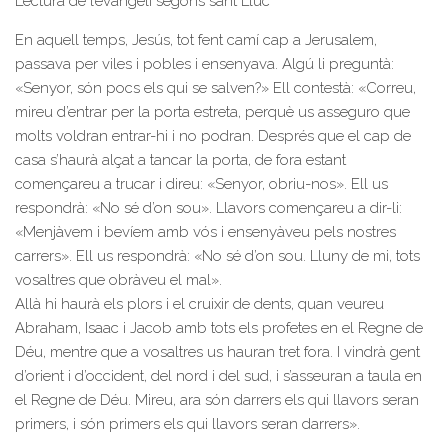
Lectura de l’evangeli segons sant Lluc
En aquell temps, Jesús, tot fent camí cap a Jerusalem,
passava per viles i pobles i ensenyava. Algú li preguntà:
«Senyor, són pocs els qui se salven?» Ell contestà: «Correu,
mireu d’entrar per la porta estreta, perquè us asseguro que
molts voldran entrar-hi i no podran. Després que el cap de
casa s’haurà alçat a tancar la porta, de fora estant
començareu a trucar i direu: «Senyor, obriu-nos». Ell us
respondrà: «No sé d’on sou». Llavors començareu a dir-li:
«Menjàvem i bevíem amb vós i ensenyàveu pels nostres
carrers». Ell us respondrà: «No sé d’on sou. Lluny de mi, tots
vosaltres que obràveu el mal».
Allà hi haurà els plors i el cruixir de dents, quan veureu
Abraham, Isaac i Jacob amb tots els profetes en el Regne de
Déu, mentre que a vosaltres us hauran tret fora. I vindrà gent
d’orient i d’occident, del nord i del sud, i s’asseuran a taula en
el Regne de Déu. Mireu, ara són darrers els qui llavors seran
primers, i són primers els qui llavors seran darrers».