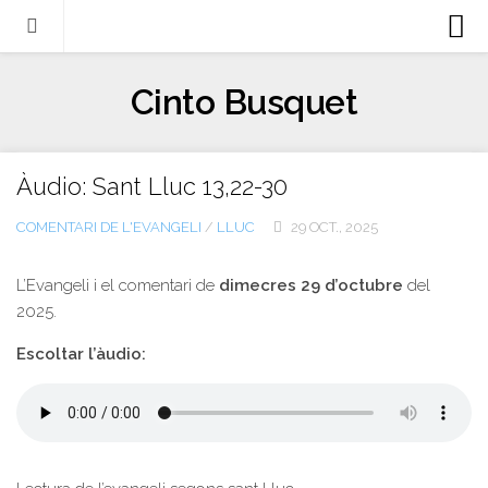
Biografia
Cinto Busquet
Evangeli
Llibres
Àudio: Sant Lluc 13,22-30
Escrits-articles
COMENTARI DE L'EVANGELI
/
LLUC
29 OCT., 2025
Notícies
Castellano
L’Evangeli i el comentari de
dimecres 29 d’octubre
del
2025.
Italiano
Escoltar l’àudio:
English
Contacte