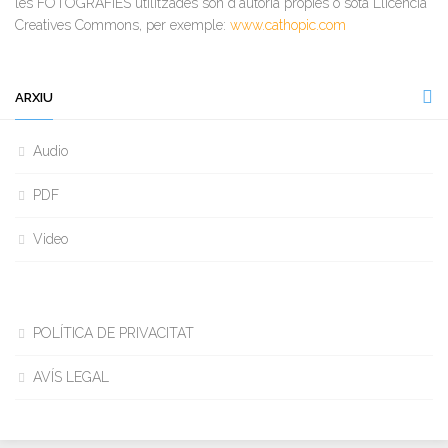
les FOTOGRAFIES utilitzades són d'autoria pròpies o sota Llicència
Creatives Commons, per exemple:
www.cathopic.com
ARXIU
Audio
PDF
Video
POLÍTICA DE PRIVACITAT
AVÍS LEGAL