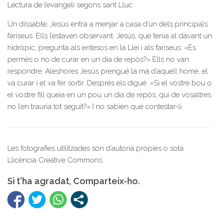
Lectura de l’evangeli segons sant Lluc
Un dissabte, Jesús entrà a menjar a casa d’un dels principals
fariseus. Ells l’estaven observant. Jesús, que tenia al davant un
hidròpic, preguntà als entesos en la Llei i als fariseus: «És
permès o no de curar en un dia de repòs?» Ells no van
respondre. Aleshores Jesús prengué la mà d’aquell home, el
va curar i el va fer sortir. Després els digué: «Si el vostre bou o
el vostre fill queia en un pou un dia de repòs, qui de vosaltres
no l’en trauria tot seguit?» I no sabien què contestar-li.
Les fotografies utilitzades són d’autoria pròpies o sota
Llicència Creative Commons.
Si t'ha agradat, Comparteix-ho.