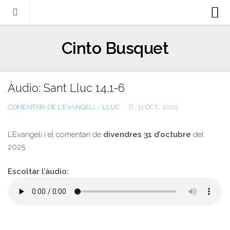
Biografia
Cinto Busquet
Evangeli
Llibres
Àudio: Sant Lluc 14,1-6
Escrits-articles
COMENTARI DE L'EVANGELI
/
LLUC
31 OCT., 2025
Notícies
Castellano
L’Evangeli i el comentari de
divendres 31 d’octubre
del
2025.
Italiano
English
Escoltar l’àudio:
Contacte