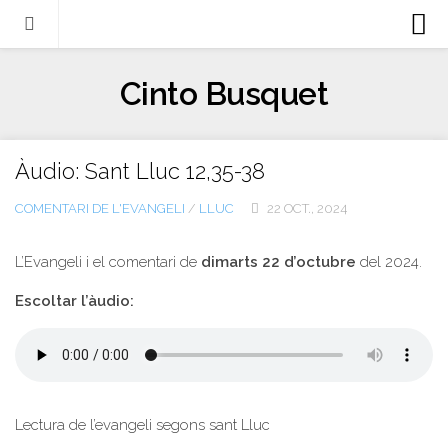
Biografia
Cinto Busquet
Evangeli
Llibres
Àudio: Sant Lluc 12,35-38
Escrits-articles
COMENTARI DE L'EVANGELI
/
LLUC
22 OCT., 2024
Notícies
Castellano
L’Evangeli i el comentari de
dimarts 22 d’octubre
del 2024.
Italiano
Escoltar l’àudio:
English
Contacte
Lectura de l’evangeli segons sant Lluc