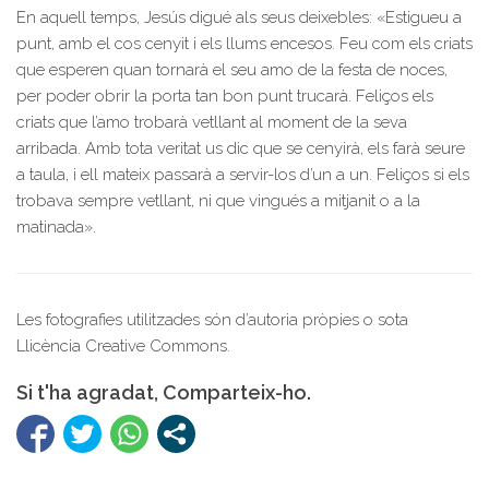
En aquell temps, Jesús digué als seus deixebles: «Estigueu a
punt, amb el cos cenyit i els llums encesos. Feu com els criats
que esperen quan tornarà el seu amo de la festa de noces,
per poder obrir la porta tan bon punt trucarà. Feliços els
criats que l’amo trobarà vetllant al moment de la seva
arribada. Amb tota veritat us dic que se cenyirà, els farà seure
a taula, i ell mateix passarà a servir-los d’un a un. Feliços si els
trobava sempre vetllant, ni que vingués a mitjanit o a la
matinada».
Les fotografies utilitzades són d’autoria pròpies o sota
Llicència Creative Commons.
Si t'ha agradat, Comparteix-ho.