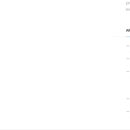
pr
e
A