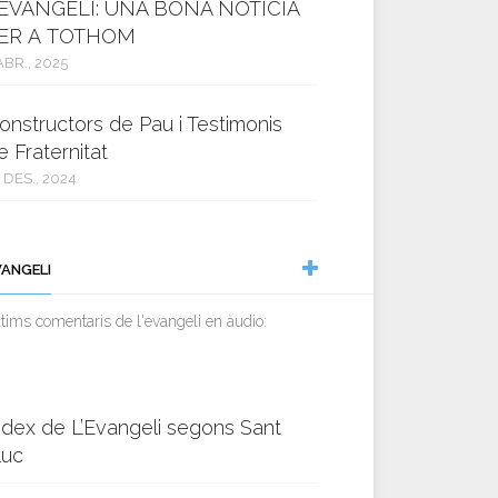
’EVANGELI: UNA BONA NOTÍCIA
ER A TOTHOM
ABR., 2025
onstructors de Pau i Testimonis
e Fraternitat
 DES., 2024
VANGELI
tims comentaris de l'evangeli en àudio:
ndex de L’Evangeli segons Sant
luc