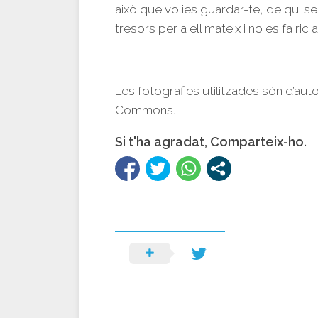
això que volies guardar-te, de qui s
tresors per a ell mateix i no es fa ric 
Les fotografies utilitzades són d’aut
Commons.
Si t'ha agradat, Comparteix-ho.