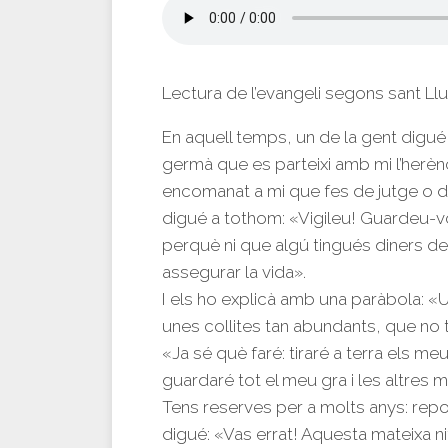
Lectura de l’evangeli segons sant Ll
En aquell temps, un de la gent digu
germà que es parteixi amb mi l’herèn
encomanat a mi que fes de jutge o d
digué a tothom: «Vigileu! Guardeu-v
perquè ni que algú tingués diners de
assegurar la vida».
I els ho explicà amb una paràbola: «
unes collites tan abundants, que no t
«Ja sé què faré: tiraré a terra els m
guardaré tot el meu gra i les altres 
Tens reserves per a molts anys: repos
digué: «Vas errat! Aquesta mateixa nit