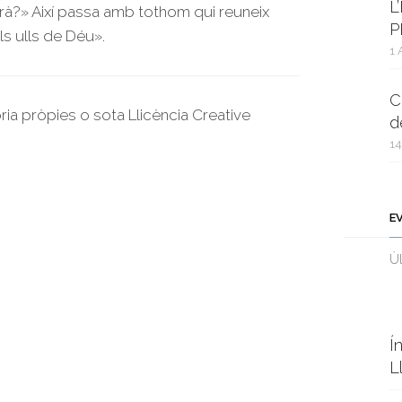
L
erà?» Així passa amb tothom qui reuneix
P
als ulls de Déu».
1 
C
oria pròpies o sota Llicència Creative
d
14
E
Ùl
Í
L