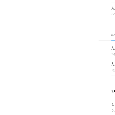
Àu
22
S
Àu
24
Àu
13
S
Àu
6 