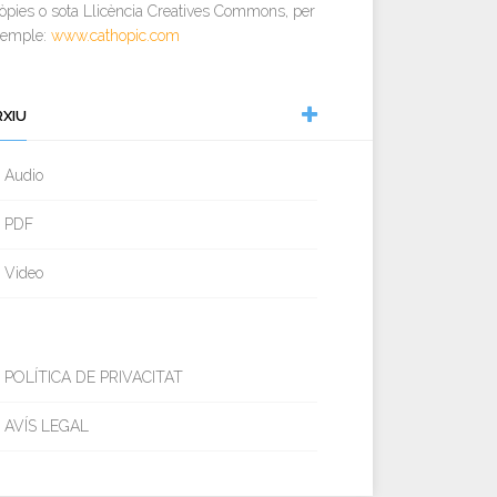
òpies o sota Llicència Creatives Commons, per
xemple:
www.cathopic.com
RXIU
Audio
PDF
Video
POLÍTICA DE PRIVACITAT
AVÍS LEGAL