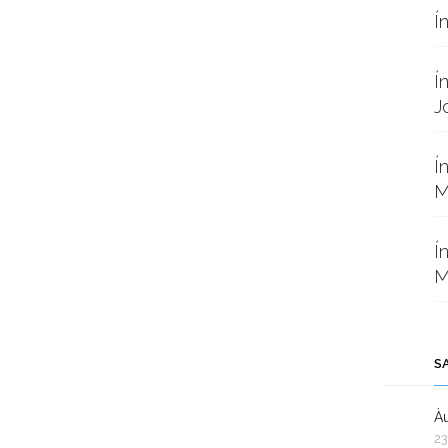
Í
Í
J
Í
M
Í
M
S
Àu
23