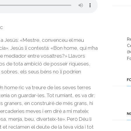
uc
Re
é a Jesús: «Mestre, convenceu el meu
Ce
cia». Jesús li contestà: «Bon home, qui m’ha
(
e mediador entre vosaltres?» Llavors
Fo
os de tota ambició de posseir riqueses,
 sobres, els seus béns no li podrien
F
Un home ric va treure de les seves terres
enia on guardar-les. Tot rumiant, es va dir:
eus graners, en construiré de més grans, hi
mercaderies meves i em diré a mi mateix:
N
a, menja, beu, diverteix-te». Però Déu li
 et reclamen el deute de la teva vida i tot