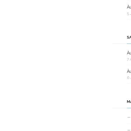
Àu
5 
S
Àu
7 
Àu
6 
M