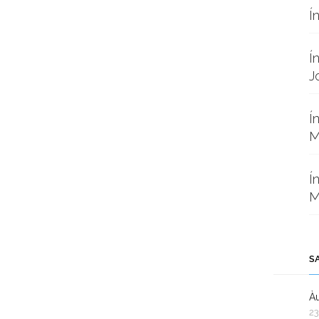
Í
Í
J
Í
M
Í
M
S
Àu
23