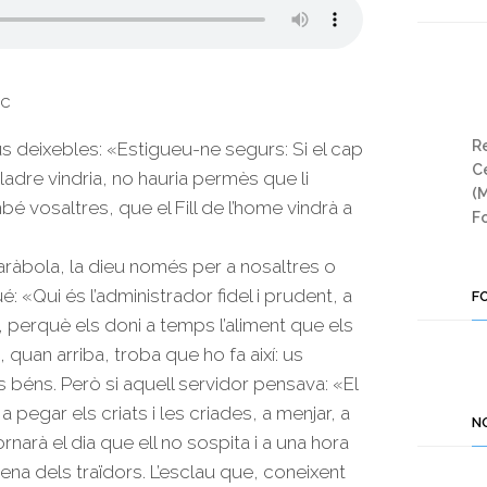
uc
Re
s deixebles: «Estigueu-ne segurs: Si el cap
Ce
ladre vindria, no hauria permès que li
(
bé vosaltres, que el Fill de l’home vindrà a
Fo
aràbola, la dieu només per a nosaltres o
: «Qui és l’administrador fidel i prudent, a
F
i, perquè els doni a temps l’aliment que els
, quan arriba, troba que ho fa així: us
s béns. Però si aquell servidor pensava: «El
pegar els criats i les criades, a menjar, a
N
narà el dia que ell no sospita i a una hora
pena dels traïdors. L’esclau que, coneixent