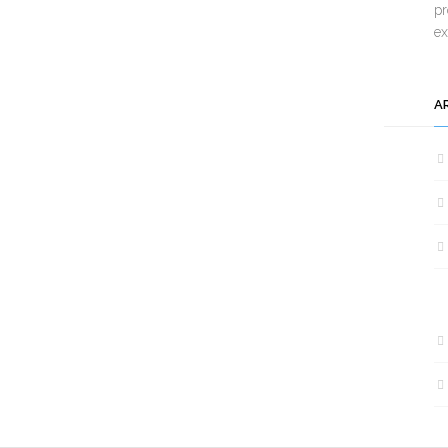
pr
e
A