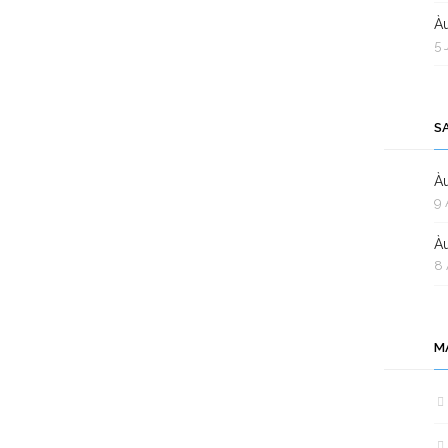
Àu
5 
S
Àu
9 
Àu
8 
M