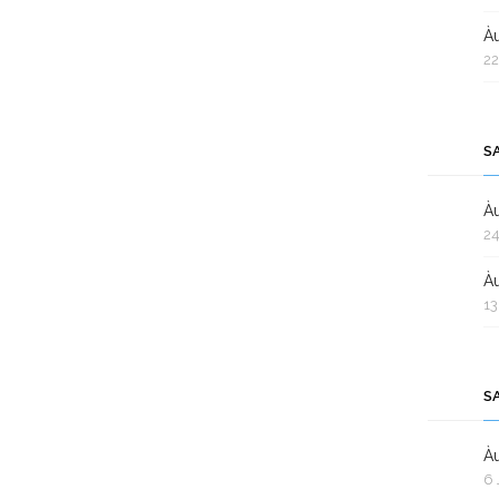
Àu
22
S
Àu
24
Àu
13
S
Àu
6 