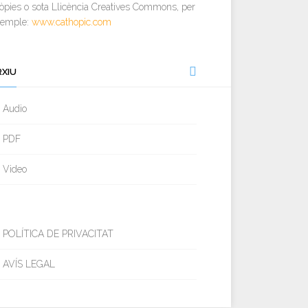
òpies o sota Llicència Creatives Commons, per
xemple:
www.cathopic.com
RXIU
Audio
PDF
Video
POLÍTICA DE PRIVACITAT
AVÍS LEGAL