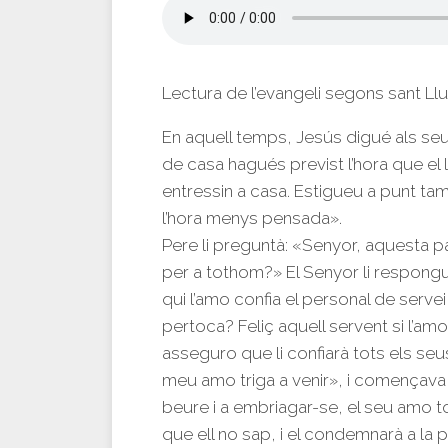
Lectura de l’evangeli segons sant Ll
En aquell temps, Jesús digué als seu
de casa hagués previst l’hora que el l
entressin a casa. Estigueu a punt tam
l’hora menys pensada».
Pere li preguntà: «Senyor, aquesta p
per a tothom?» El Senyor li respongué
qui l’amo confia el personal de serve
pertoca? Feliç aquell servent si l’amo
asseguro que li confiarà tots els seu
meu amo triga a venir», i començava a 
beure i a embriagar-se, el seu amo tor
que ell no sap, i el condemnarà a la 