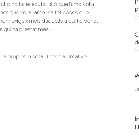
L
at o no ha executat allò que l’amo volia
P
aber què volia l’amo, ha fet coses que
1 
om exigeix molt d’aquells a qui ha donat
a qui ha prestat més».
C
d
14
oria pròpies o sota Llicència Creative
E
Ùl
Í
L