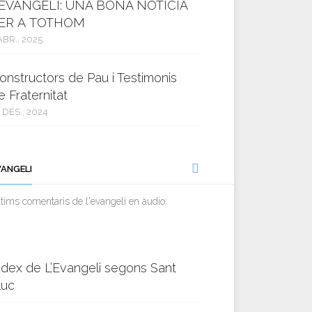
’EVANGELI: UNA BONA NOTÍCIA
ER A TOTHOM
ABR., 2025
onstructors de Pau i Testimonis
e Fraternitat
 DES., 2024
VANGELI
tims comentaris de l'evangeli en àudio:
ndex de L’Evangeli segons Sant
luc