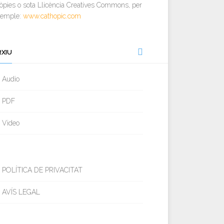
òpies o sota Llicència Creatives Commons, per
xemple:
www.cathopic.com
RXIU
Audio
PDF
Video
POLÍTICA DE PRIVACITAT
AVÍS LEGAL