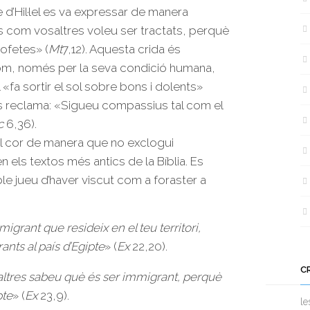
 d’Hil·lel es va expressar de manera
res com vosaltres voleu ser tractats, perquè
rofetes» (
Mt
7,12). Aquesta crida és
hom, només per la seva condició humana,
l «fa sortir el sol sobre bons i dolents»
s reclama: «Sigueu compassius tal com el
c
6,36).
el cor de manera que no exclogui
en els textos més antics de la Bíblia. Es
le jueu d’haver viscut com a foraster a
migrant que resideix en el teu territori,
nts al país d’Egipte
» (
Ex
22,20).
C
altres sabeu què és ser immigrant, perquè
pte
» (
Ex
23,9).
le