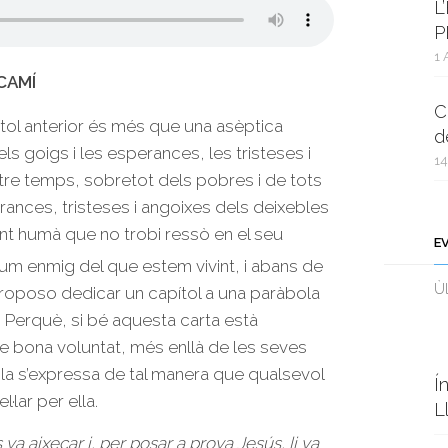
L
P
1 
CAMÍ
C
ítol anterior és més que una asèptica
d
els goigs i les esperances, les tristeses i
14
tre temps, sobretot dels pobres i de tots
rances, tristeses i angoixes dels deixebles
ent humà que no trobi ressò en el seu
E
 llum enmig del que estem vivint, i abans de
Ùl
 proposo dedicar un capítol a una paràbola
s. Perquè, si bé aquesta carta està
e bona voluntat, més enllà de les seves
ola s’expressa de tal manera que qualsevol
Í
·lar per ella.
L
 va aixecar i, per posar a prova Jesús, li va