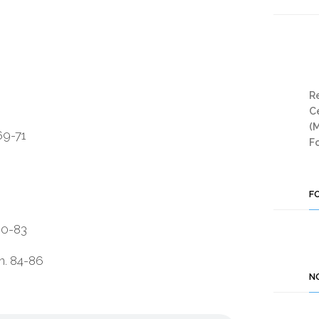
Re
Ce
(
69-71
Fo
F
80-83
. 84-86
N