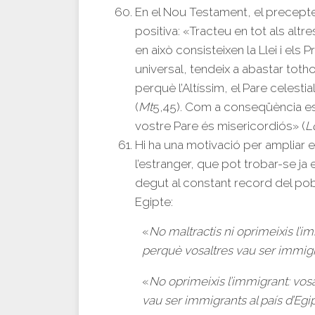
En el Nou Testament, el precepte
positiva: «Tracteu en tot als alt
en això consisteixen la Llei i els P
universal, tendeix a abastar tot
perquè l’Altíssim, el Pare celestia
(
Mt
5,45). Com a conseqüència e
vostre Pare és misericordiós» (
L
Hi ha una motivació per ampliar 
l’estranger, que pot trobar-se ja 
degut al constant record del pob
Egipte:
«
No maltractis ni oprimeixis l’im
perquè vosaltres vau ser immigra
«
No oprimeixis l’immigrant: vos
vau ser immigrants al país d’Egi