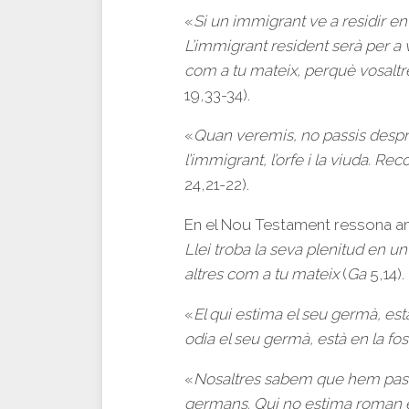
«
Si un immigrant ve a residir entr
L’immigrant resident serà per a 
com a tu mateix, perquè vosaltre
19,33-34).
«
Quan veremis, no passis despré
l’immigrant, l’orfe i la viuda. Re
24,21-22).
En el Nou Testament ressona amb
Llei troba la seva plenitud en u
altres com a tu mateix
(
Ga
5,14).
«
El qui estima el seu germà, està
odia el seu germà, està en la fo
«
Nosaltres sabem que hem passa
germans. Qui no estima roman 