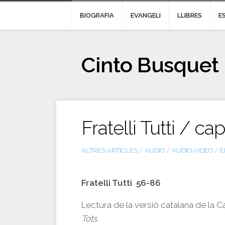
BIOGRAFIA
EVANGELI
LLIBRES
E
Cinto Busquet
Fratelli Tutti / ca
ALTRES ARTICLES
/
AUDIO
/
AUDIO-VIDEO
/
E
Fratelli Tutti 56-86
Lectura de la versió catalana de la 
Tots.