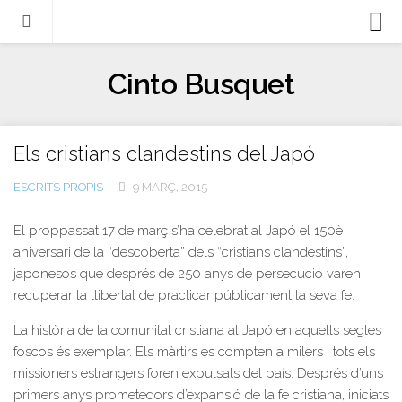
Biografia
Cinto Busquet
Evangeli
Llibres
Els cristians clandestins del Japó
Escrits-articles
ESCRITS PROPIS
9 MARÇ, 2015
Notícies
Castellano
El proppassat 17 de març s’ha celebrat al Japó el 150è
aniversari de la “descoberta” dels “cristians clandestins”,
Italiano
japonesos que després de 250 anys de persecució varen
English
recuperar la llibertat de practicar públicament la seva fe.
Contacte
La història de la comunitat cristiana al Japó en aquells segles
foscos és exemplar. Els màrtirs es compten a milers i tots els
missioners estrangers foren expulsats del país. Després d’uns
primers anys prometedors d’expansió de la fe cristiana, iniciats