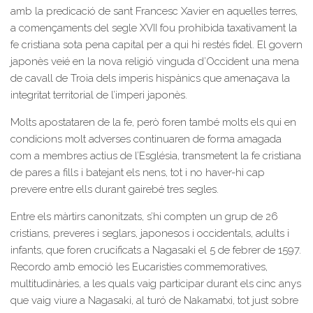
amb la predicació de sant Francesc Xavier en aquelles terres,
a començaments del segle XVII fou prohibida taxativament la
fe cristiana sota pena capital per a qui hi restés fidel. El govern
japonès veié en la nova religió vinguda d’Occident una mena
de cavall de Troia dels imperis hispànics que amenaçava la
integritat territorial de l’imperi japonès.
Molts apostataren de la fe, però foren també molts els qui en
condicions molt adverses continuaren de forma amagada
com a membres actius de l’Església, transmetent la fe cristiana
de pares a fills i batejant els nens, tot i no haver-hi cap
prevere entre ells durant gairebé tres segles.
Entre els màrtirs canonitzats, s’hi compten un grup de 26
cristians, preveres i seglars, japonesos i occidentals, adults i
infants, que foren crucificats a Nagasaki el 5 de febrer de 1597.
Recordo amb emoció les Eucaristies commemoratives,
multitudinàries, a les quals vaig participar durant els cinc anys
que vaig viure a Nagasaki, al turó de Nakamatxi, tot just sobre