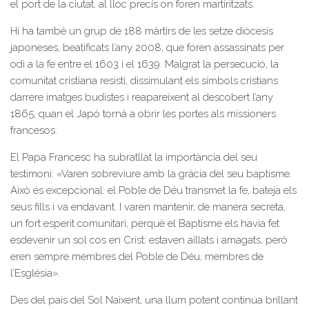
el port de la ciutat, al lloc precís on foren martiritzats.
Hi ha també un grup de 188 màrtirs de les setze diòcesis
japoneses, beatificats l’any 2008, que foren assassinats per
odi a la fe entre el 1603 i el 1639. Malgrat la persecució, la
comunitat cristiana resistí, dissimulant els símbols cristians
darrere imatges budistes i reapareixent al descobert l’any
1865, quan el Japó tornà a obrir les portes als missioners
francesos.
El Papa Francesc ha subratllat la importància del seu
testimoni: «Varen sobreviure amb la gràcia del seu baptisme.
Això és excepcional: el Poble de Déu transmet la fe, bateja els
seus fills i va endavant. I varen mantenir, de manera secreta,
un fort esperit comunitari, perquè el Baptisme els havia fet
esdevenir un sol cos en Crist: estaven aïllats i amagats, però
eren sempre membres del Poble de Déu, membres de
l’Església».
Des del país del Sol Naixent, una llum potent continua brillant