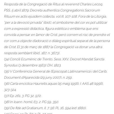
Resposta de la Congregació de Ritus al reverend Charles Lecoq,
PSS, 5 abril 1879: Decreta authentica Congregationis Sacrorum
Rituum ex actis ejusdem collecta, vol III, 107-108. Fora de la Litúrgia,
“per a la devoció privada” (ibid.), el simbolisme del cor es pot utilitzar
com a expressió didàctica, figura estètica o emblema que ens
convida a pensar en l’amor de Crist, però correm el risc de prendre el
cor com a objecte d’adoració o diàleg espiritual separat de la persona
de Crist. El 31 de març de 1887 la Congregació va donar una altra
resposta semblant (ibid., 187, n. 3673).
(34) Concili Ecumènic de Trento, Sess. XXV, Decret Mandat Sancta
Synodus (3 desembre 1563): DH, 1823.
(35) V Conferència General de l’Episcopat Llatinoamericà i del Carib,
Document d’Aparecida (29 juny 2007), n. 259.
(36) Carta encíclica Haurietis aquas (15 maig 1956), I: AAS 48 (1956),
323-324.
(37) Ep. 261, 3: PG 32, 972.
(38) In Ioann. homil. 63, 2: PG 59, 350.
(39) De fide ad Gratianum, II, 7, 56: PL 16, 594 (ed. 1880).