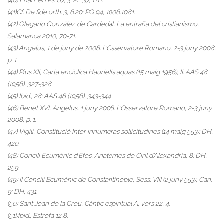
(40) Enarr. en Ps. 87, 3: PL 37, 1111.
(41)Cf. De fide orth. 3, 6.20: PG 94, 1006.1081.
(42) Olegario González de Cardedal, La entraña del cristianismo,
Salamanca 2010, 70-71.
(43) Angelus, 1 de juny de 2008: L’Osservatore Romano, 2-3 juny 2008,
p. 1.
(44) Pius XII, Carta encíclica Haurietis aquas (15 maig 1956), II: AAS 48
(1956), 327-328.
(45) Ibid., 28: AAS 48 (1956), 343-344.
(46) Benet XVI, Angelus, 1 juny 2008: L’Osservatore Romano, 2-3 juny
2008, p. 1.
(47) Vigili, Constitució Inter innumeras sollicitudines (14 maig 553): DH,
420.
(48) Concili Ecumènic d’Efes, Anatemes de Ciril d’Alexandria, 8: DH,
259.
(49) II Concili Ecumènic de Constantinoble, Sess. VIII (2 juny 553), Can.
9: DH, 431.
(50) Sant Joan de la Creu, Càntic espiritual A, vers 22, 4.
(51])Ibid., Estrofa 12,8.