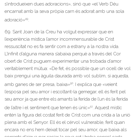
s’introdueixen dues adoracions», sinó que «el Verb Déu
encarnat amb la seva pròpia carn és adorat amb una sola
49
adoració»
.
69. Sant Joan de la Creu ha volgut expressar que en
l’experiència mística l’amor incommensurable de Crist
ressuscitat no es fa sentir com a estrany a la nostra vida.
L’Infinit d’alguna manera s’abaixa perquè a través del Cor
obert de Crist puguem experimentar una trobada d’amor
veritablement mútua: «De fet, és possible que un ocell de vol
baix prengui una àguila daurada amb vol sublim, si aquesta,
50
amb ganes de ser presa, baixa»
. I explica que «veient
l’esposa pel seu amor i escoltant-la gemegar, ell és ferit pel
seu amor ja que entre els amants la ferida de l’un és la ferida
51
de l’altre i el sentiment que tenen és únic»
. Aquest místic
entén la figura del costat ferit de Crist com una crida a la unió
plena amb el Senyor. Ell és el cérvol vulnerable, ferit quan
encara no ens hem deixat tocar pel seu amor, que baixa als