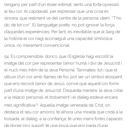
l’engany per part d’un ésser estimat, sents una forta opressió
al teu cor. Al capdavall, per expressar que una cosa és
sincera, que realment ve del centre de la persona, diem: “T’ho
dic de tot cor”. El llenguatge poètic no pot ignorar la força
d’aquestes experiències. Per tant, és inevitable que al llarg de
la història el cor hagi aconseguit una capacitat simbòlica
única, no merament convencional.
54. És comprensible, doncs, que l’Església hagi escollit la
imatge del cor per representar l’amor humà i diví de Jesucrist i
el nucli més íntim de la seva Persona. Tanmateix, tot i que el
dibuix d’un cor amb flames de foc pot ser un símbol eloqüent
que ens recordi l’amor de Jesús, convé que aquest cor formi
part d’una imatge de Jesucrist. D’aquesta manera, la seva crida
a la relació personal, el trobament i el diàleg esdevé encara
33
més significativa
. Aquella imatge venerada de Crist, on
destaca el seu cor amorós, té alhora una mirada que crida a la
trobada, al diàleg, a la confiança; té unes mans fortes capaces
de donar-nos suport; té una boca que ens parla d’una