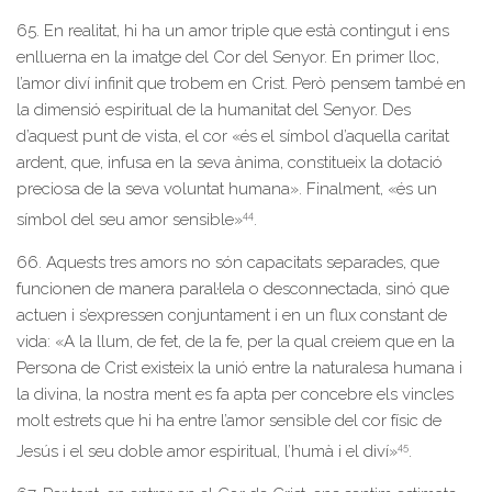
65. En realitat, hi ha un amor triple que està contingut i ens
enlluerna en la imatge del Cor del Senyor. En primer lloc,
l’amor diví infinit que trobem en Crist. Però pensem també en
la dimensió espiritual de la humanitat del Senyor. Des
d’aquest punt de vista, el cor «és el símbol d’aquella caritat
ardent, que, infusa en la seva ànima, constitueix la dotació
preciosa de la seva voluntat humana». Finalment, «és un
44
símbol del seu amor sensible»
.
66. Aquests tres amors no són capacitats separades, que
funcionen de manera paral·lela o desconnectada, sinó que
actuen i s’expressen conjuntament i en un flux constant de
vida: «A la llum, de fet, de la fe, per la qual creiem que en la
Persona de Crist existeix la unió entre la naturalesa humana i
la divina, la nostra ment es fa apta per concebre els vincles
molt estrets que hi ha entre l’amor sensible del cor físic de
45
Jesús i el seu doble amor espiritual, l’humà i el diví»
.