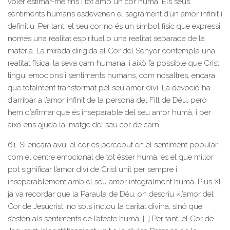
voler estimar-me fins i tot amb un cor humà. Els seus
sentiments humans esdevenen el sagrament d’un amor infinit i
definitiu. Per tant, el seu cor no és un símbol físic que expressi
només una realitat espiritual o una realitat separada de la
matèria. La mirada dirigida al Cor del Senyor contempla una
realitat física, la seva carn humana, i això fa possible que Crist
tingui emocions i sentiments humans, com nosaltres, encara
que totalment transformat pel seu amor diví. La devoció ha
d’arribar a l’amor infinit de la persona del Fill de Déu, però
hem d’afirmar que és inseparable del seu amor humà, i per
això ens ajuda la imatge del seu cor de carn.
61. Si encara avui el cor és percebut en el sentiment popular
com el centre emocional de tot ésser humà, és el que millor
pot significar l’amor diví de Crist unit per sempre i
inseparablement amb el seu amor integralment humà. Pius XII
ja va recordar que la Paraula de Déu, on descriu «l’amor del
Cor de Jesucrist, no sols inclou la caritat divina, sinó que
s’estén als sentiments de l’afecte humà. […] Per tant, el Cor de