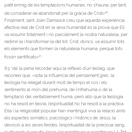
patit enmig de les temptacions humanes, no s’hauria, per tant,
40
de considerar-se abandonat per la gràcia de Crist»
.
Finalment, sant Joan Damascè creu que aquesta experiència
afectiva real de Crist en la seva humanitat és la prova que Ell
va assumir totalment i no parcialment la nostra naturalesa, per
redimir-la i transformar-la del tot. Crist, doncs, va assumir tots
els elements que formen la naturalesa humana, perquè tots
41
fossin santificats»
.
63. Val la pena recordar aquí la reflexió d’un teòleg, que
reconeix que, «sota la influència del pensament grec, la
teologia ha relegat durant molt de temps el cos i els
sentiments al món del prehumà, de l’infrahumà o de la
temptació del veritablement humà, però allò que la teologia
no ha resolt en teoria, l’espiritualitat ho ha resolt a la pràctica.
Ella i la religiositat popular han mantingut viva la relació amb
els aspectes somàtics, psicològics i històrics de Jesús, la
devoció a les seves ferides, l’espiritualitat de la preciosa sang,