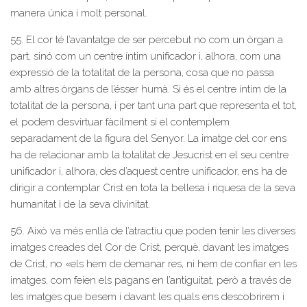
manera única i molt personal.
55. El cor té l’avantatge de ser percebut no com un òrgan a
part, sinó com un centre íntim unificador i, alhora, com una
expressió de la totalitat de la persona, cosa que no passa
amb altres òrgans de l’ésser humà. Si és el centre íntim de la
totalitat de la persona, i per tant una part que representa el tot,
el podem desvirtuar fàcilment si el contemplem
separadament de la figura del Senyor. La imatge del cor ens
ha de relacionar amb la totalitat de Jesucrist en el seu centre
unificador i, alhora, des d’aquest centre unificador, ens ha de
dirigir a contemplar Crist en tota la bellesa i riquesa de la seva
humanitat i de la seva divinitat.
56. Això va més enllà de l’atractiu que poden tenir les diverses
imatges creades del Cor de Crist, perquè, davant les imatges
de Crist, no «els hem de demanar res, ni hem de confiar en les
imatges, com feien els pagans en l’antiguitat, però a través de
les imatges que besem i davant les quals ens descobrirem i