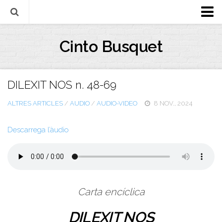
Biografia
Cinto Busquet
Evangeli
Llibres
DILEXIT NOS n. 48-69
Escrits-articles
ALTRES ARTICLES
/
AUDIO
/
AUDIO-VIDEO
8 NOV., 2024
Notícies
Castellano
Descarrega l’àudio
Italiano
English
Contacte
Carta encíclica
DILEXIT NOS