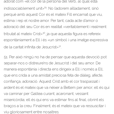
adorat com «el cor de la persona del Verb, al qual està
29
indissociablement unit»
. No l’adorem aïlladament, sinó
perquè amb aquest Cor és el mateix Fill encarnat que viu,
estima i rep el nostre amor. Per tant, cada acte d’amor o
adoració del seu Cor és en realitat «veritablement i realment
30
tributat al mateix Crist»
, ja que aquesta figura es refereix
espontàniament a Ell i és «un símbol i una imatge expressiva
31
de la caritat infinita de Jesucrist»
.
51. Per això ningú no ha de pensar que aquesta devoció pot
separar-nos o distreure’ns de Jesucrist i del seu amor. De
manera espontània i directa ens dirigeix a Ell i només a Ell,
que ens crida a una amistat preciosa feta de diàleg, afecte,
confiança, adoració. Aquest Crist amb el cor traspassat i
ardent és el mateix que va néixer a Betlem per amor; ell és qui
va caminar per Galilea curant, acaronant, vessant
misericòrdia; ell és qui ens va estimar fins al final, obrint els
braços a la creu. Finalment, és el mateix que va ressuscitar i
viu gloriosament entre nosaltres.