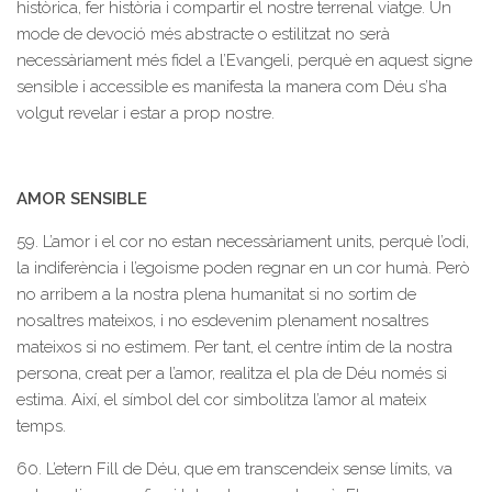
històrica, fer història i compartir el nostre terrenal viatge. Un
mode de devoció més abstracte o estilitzat no serà
necessàriament més fidel a l’Evangeli, perquè en aquest signe
sensible i accessible es manifesta la manera com Déu s’ha
volgut revelar i estar a prop nostre.
AMOR SENSIBLE
59. L’amor i el cor no estan necessàriament units, perquè l’odi,
la indiferència i l’egoisme poden regnar en un cor humà. Però
no arribem a la nostra plena humanitat si no sortim de
nosaltres mateixos, i no esdevenim plenament nosaltres
mateixos si no estimem. Per tant, el centre íntim de la nostra
persona, creat per a l’amor, realitza el pla de Déu només si
estima. Així, el símbol del cor simbolitza l’amor al mateix
temps.
60. L’etern Fill de Déu, que em transcendeix sense límits, va