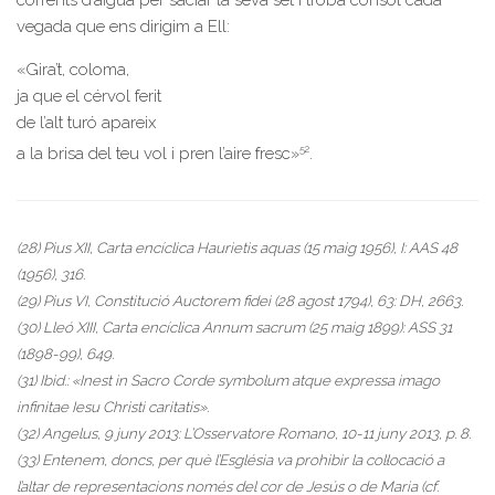
corrents d’aigua per saciar la seva set i troba consol cada
vegada que ens dirigim a Ell:
«Gira’t, coloma,
ja que el cérvol ferit
de l’alt turó apareix
52
a la brisa del teu vol i pren l’aire fresc»
.
(28) Pius XII, Carta encíclica Haurietis aquas (15 maig 1956), I: AAS 48
(1956), 316.
(29) Pius VI, Constitució Auctorem fidei (28 agost 1794), 63: DH, 2663.
(30) Lleó XIII, Carta encíclica Annum sacrum (25 maig 1899): ASS 31
(1898-99), 649.
(31) Ibid.: «Inest in Sacro Corde symbolum atque expressa imago
infinitae Iesu Christi caritatis».
(32) Angelus, 9 juny 2013: L’Osservatore Romano, 10-11 juny 2013, p. 8.
(33) Entenem, doncs, per què l’Església va prohibir la col·locació a
l’altar de representacions només del cor de Jesús o de Maria (cf.