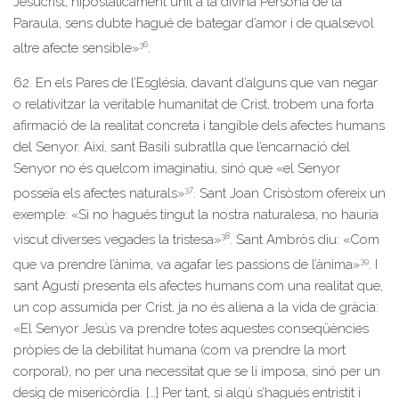
Jesucrist, hipostàticament unit a la divina Persona de la
Paraula, sens dubte hagué de bategar d’amor i de qualsevol
36
altre afecte sensible»
.
62. En els Pares de l’Església, davant d’alguns que van negar
o relativitzar la veritable humanitat de Crist, trobem una forta
afirmació de la realitat concreta i tangible dels afectes humans
del Senyor. Així, sant Basili subratlla que l’encarnació del
Senyor no és quelcom imaginatiu, sinó que «el Senyor
37
posseïa els afectes naturals»
. Sant Joan Crisòstom ofereix un
exemple: «Si no hagués tingut la nostra naturalesa, no hauria
38
viscut diverses vegades la tristesa»
. Sant Ambròs diu: «Com
39
que va prendre l’ànima, va agafar les passions de l’ànima»
. I
sant Agustí presenta els afectes humans com una realitat que,
un cop assumida per Crist, ja no és aliena a la vida de gràcia:
«El Senyor Jesús va prendre totes aquestes conseqüències
pròpies de la debilitat humana (com va prendre la mort
corporal), no per una necessitat que se li imposa, sinó per un
desig de misericòrdia. […] Per tant, si algú s’hagués entristit i