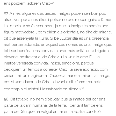
34
ens postrem, adorem Crist»
.
57. A més, algunes d’aquestes imatges poden semblar poc
atractives per a nosaltres i potser no ens mouen gaire a l’amor
i a l’oració. Això és secundari, ja que la imatge és només una
figura motivadora i, com dirien els orientals, no s’ha de mirar el
dit que assenyala la lluna. Si bé l’Eucaristia és una presència
real per ser adorada, en aquest cas només és una imatge que,
tot i ser beneïda, ens convida a anar més enllà, ens dirigeix a
elevar el nostre cor al de Crist viu i a unir-lo amb Ell. La
imatge venerada convida, indica, emociona, perquè
dediquem un temps a conèixer Crist i la seva adoració, com
creiem millor imaginar-la. D’aquesta manera, mirant la imatge,
ens situem davant de Crist, i davant d’ell «l’amor reuneix,
35
contempla el misteri i l’assaboreix en silenci»
.
58. Dit tot això, no hem d’oblidar que la imatge del cor ens
parla de la carn humana, de la terra, i per tant també ens
parla de Déu que ha volgut entrar en la nostra condició