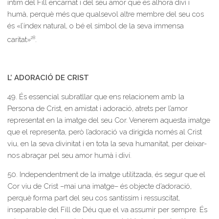
íntim del Fill encarnat i del seu amor que és alhora diví i
humà, perquè més que qualsevol altre membre del seu cos
és «l’índex natural, o bé el símbol de la seva immensa
28
caritat»
.
L’ ADORACIÓ DE CRIST
49. És essencial subratllar que ens relacionem amb la
Persona de Crist, en amistat i adoració, atrets per l’amor
representat en la imatge del seu Cor. Venerem aquesta imatge
que el representa, però l’adoració va dirigida només al Crist
viu, en la seva divinitat i en tota la seva humanitat, per deixar-
nos abraçar pel seu amor humà i diví.
50. Independentment de la imatge utilitzada, és segur que el
Cor viu de Crist –mai una imatge– és objecte d’adoració,
perquè forma part del seu cos santíssim i ressuscitat,
inseparable del Fill de Déu que el va assumir per sempre. És