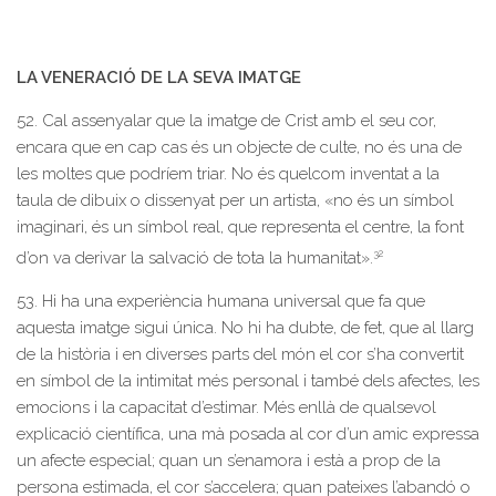
LA VENERACIÓ DE LA SEVA IMATGE
52. Cal assenyalar que la imatge de Crist amb el seu cor,
encara que en cap cas és un objecte de culte, no és una de
les moltes que podríem triar. No és quelcom inventat a la
taula de dibuix o dissenyat per un artista, «no és un símbol
imaginari, és un símbol real, que representa el centre, la font
32
d’on va derivar la salvació de tota la humanitat».
53. Hi ha una experiència humana universal que fa que
aquesta imatge sigui única. No hi ha dubte, de fet, que al llarg
de la història i en diverses parts del món el cor s’ha convertit
en símbol de la intimitat més personal i també dels afectes, les
emocions i la capacitat d’estimar. Més enllà de qualsevol
explicació científica, una mà posada al cor d’un amic expressa
un afecte especial; quan un s’enamora i està a prop de la
persona estimada, el cor s’accelera; quan pateixes l’abandó o