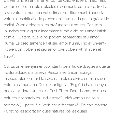
67. Per tant, en entrar en el Cor de Crist, ens sentim estimats
per un cor humà, ple d’afectes i sentiments com el nostre. La
seva voluntat humana vol estimar-nos lliurement, i aquesta
voluntat espiritual està plenament il·luminada per la gràcia i la
caritat. Quan arribem a les profunditats d’aquest Cor, som
inundats per la glòria incommensurable del seu amor infinit
com a Fill etern, que ja no podem separar del seu amor
humà. És precisament en el seu amor humà, i no allunyant-
nos-en, on trobem el seu amor diví: trobem «l’infinit en el
46
finit»
.
68. És un ensenyament constant i definitiu de l’Església que la
nostra adoració a la seva Persona és única i abraça
inseparablement tant la seva naturalesa divina com la seva
naturalesa humana. Des de l’antiguitat l’Església ha ensenyat
que cal «adorar un mateix Crist, Fill de Déu i home, en dues
47
natures inseparables i indivises»
. I això «amb una sola
48
adoració […], perquè el Verb es va fer carn»
. De cap manera
«Crist no és adorat en dues natures, de les quals