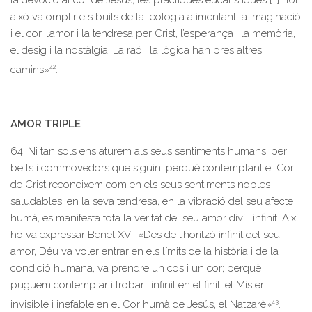
la devoció al cor de Jesús, les pràctiques eucarístiques […]. Tot
això va omplir els buits de la teologia alimentant la imaginació
i el cor, l’amor i la tendresa per Crist, l’esperança i la memòria,
el desig i la nostàlgia. La raó i la lògica han pres altres
42
camins»
.
AMOR TRIPLE
64. Ni tan sols ens aturem als seus sentiments humans, per
bells i commovedors que siguin, perquè contemplant el Cor
de Crist reconeixem com en els seus sentiments nobles i
saludables, en la seva tendresa, en la vibració del seu afecte
humà, es manifesta tota la veritat del seu amor diví i infinit. Així
ho va expressar Benet XVI: «Des de l’horitzó infinit del seu
amor, Déu va voler entrar en els límits de la història i de la
condició humana, va prendre un cos i un cor; perquè
puguem contemplar i trobar l’infinit en el finit, el Misteri
43
invisible i inefable en el Cor humà de Jesús, el Natzarè»
.