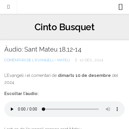
Biografia
Cinto Busquet
Evangeli
Llibres
Àudio: Sant Mateu 18,12-14
Escrits-articles
COMENTARI DE L'EVANGELI
/
MATEU
10 DES., 2024
Notícies
Castellano
L’Evangeli i el comentari de
dimarts 10 de desembre
del
2024.
Italiano
Escoltar l’àudio:
English
Contacte