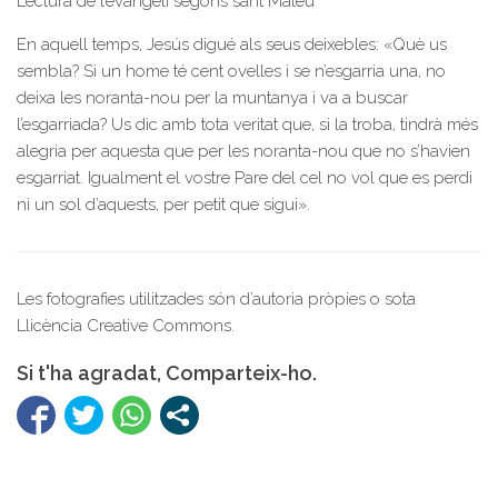
Lectura de l’evangeli segons sant Mateu
En aquell temps, Jesús digué als seus deixebles: «Què us
sembla? Si un home té cent ovelles i se n’esgarria una, no
deixa les noranta-nou per la muntanya i va a buscar
l’esgarriada? Us dic amb tota veritat que, si la troba, tindrà més
alegria per aquesta que per les noranta-nou que no s’havien
esgarriat. Igualment el vostre Pare del cel no vol que es perdi
ni un sol d’aquests, per petit que sigui».
Les fotografies utilitzades són d’autoria pròpies o sota
Llicència Creative Commons.
Si t'ha agradat, Comparteix-ho.