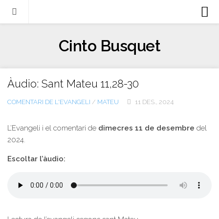
Biografia
Cinto Busquet
Evangeli
Llibres
Àudio: Sant Mateu 11,28-30
Escrits-articles
COMENTARI DE L'EVANGELI
/
MATEU
11 DES., 2024
Notícies
Castellano
L’Evangeli i el comentari de
dimecres 11 de desembre
del
2024.
Italiano
Escoltar l’àudio:
English
Contacte