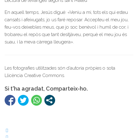
Lectura de l’evangeli segons sant Mateu
En aquell temps, Jesús digué: «Veniu a mi, tots els qui esteu
cansats i afeixugats; jo us faré reposar. Accepteu el meu jou,
feu-vos deixebles meus, que jo soc benèvol i humil de cor, i
trobareu el repòs que tant desitjàveu, perquè el meu jou és
suau, i la meva càrrega lleugera».
Les fotografies utilitzades són d’autoria pròpies o sota
Llicència Creative Commons.
Si t'ha agradat, Comparteix-ho.