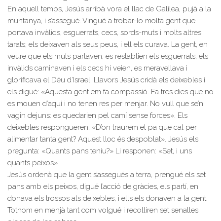
En aquell temps, Jesús arribà vora el llac de Galilea, pujà a la
muntanya, i s’assegué. Vingué a trobar-lo molta gent que
portava invàlids, esguerrats, cecs, sords-muts i molts altres
tarats; els deixaven als seus peus, i ell els curava. La gent, en
veure que els muts parlaven, es restablien els esguerrats, els
invàlids caminaven i els cecs hi veien, es meravellava i
glorificava el Déu d’Israel. Llavors Jesús cridà els deixebles i
els digué: «Aquesta gent em fa compassió. Fa tres dies que no
es mouen d’aquí i no tenen res per menjar. No vull que se’n
vagin dejuns: es quedarien pel camí sense forces». Els
deixebles respongueren: «D’on traurem el pa que cal per
alimentar tanta gent? Aquest lloc és despoblat». Jesús els
pregunta: «Quants pans teniu?» Li responen: «Set, i uns
quants peixos».
Jesús ordenà que la gent s’assegués a terra, prengué els set
pans amb els peixos, digué l’acció de gràcies, els partí, en
donava els trossos als deixebles, i ells els donaven a la gent.
Tothom en menjà tant com volgué i recolliren set senalles