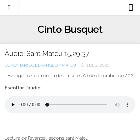
Biografia
Cinto Busquet
Evangeli
Llibres
Àudio: Sant Mateu 15,29-37
Escrits-articles
COMENTARI DE L'EVANGELI
/
MATEU
1 DES., 2021
Notícies
L’Evangeli i el comentari de
dimecres 01 de desembre
de 2021
Castellano
Escoltar l’àudio:
Italiano
English
Contacte
Lectura de l’evangeli segons sant Mateu