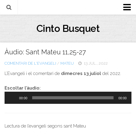
Biografia
Cinto Busquet
Evangeli
Llibres
Àudio: Sant Mateu 11,25-27
Escrits-articles
COMENTARI DE L'EVANGELI
/
MATEU
13 JUL., 2022
Notícies
L’Evangeli i el comentari de
dimecres 13 juliol
del 2022.
Castellano
Italiano
Escoltar l’àudio:
Reproductor
English
00:00
00:00
d'àudio
Contacte
Lectura de l’evangeli segons sant Mateu