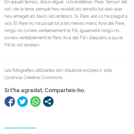
En aquell temps, Jesús digué: «Us enalteixo, Pare, Senyor del
cel i de la terra, perquè heu revelat als senzills tot això que
heu amagat als savis i als entesos. Sí, Pare, així us ha plagut a
vós. El Pare ho ha posat tot a les meves mans; fora del Pare,
ningú no coneix veritablement el Fill; igualment ningú no
coneix veritablement el Pare, fora del Fill i d’aquells a qui el
Fill el vol revelar».
Les fotografies utilitzades són d’autoria pròpies o sota
Llicència Creative Commons.
Si t'ha agradat, Comparteix-ho.