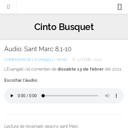
Biografia
Cinto Busquet
Evangeli
Llibres
Àudio: Sant Marc 8,1-10
Escrits-articles
COMENTARI DE L'EVANGELI
/
MARC
13 FEBR., 2021
Notícies
L’Evangeli i el comentari de
dissabte 13 de febrer
del 2021.
Castellano
Escoltar l’àudio:
Italiano
English
Contacte
Lectura de l’evangeli segons sant Marc