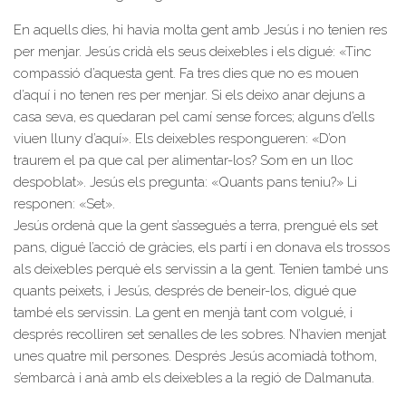
En aquells dies, hi havia molta gent amb Jesús i no tenien res
per menjar. Jesús cridà els seus deixebles i els digué: «Tinc
compassió d’aquesta gent. Fa tres dies que no es mouen
d’aquí i no tenen res per menjar. Si els deixo anar dejuns a
casa seva, es quedaran pel camí sense forces; alguns d’ells
viuen lluny d’aquí». Els deixebles respongueren: «D’on
traurem el pa que cal per alimentar-los? Som en un lloc
despoblat». Jesús els pregunta: «Quants pans teniu?» Li
responen: «Set».
Jesús ordenà que la gent s’assegués a terra, prengué els set
pans, digué l’acció de gràcies, els partí i en donava els trossos
als deixebles perquè els servissin a la gent. Tenien també uns
quants peixets, i Jesús, després de beneir-los, digué que
també els servissin. La gent en menjà tant com volgué, i
després recolliren set senalles de les sobres. N’havien menjat
unes quatre mil persones. Després Jesús acomiadà tothom,
s’embarcà i anà amb els deixebles a la regió de Dalmanuta.