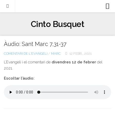
Biografia
Cinto Busquet
Evangeli
Llibres
Àudio: Sant Marc 7,31-37
Escrits-articles
COMENTARI DE L'EVANGELI
/
MARC
12 FEBR., 2021
Notícies
L’Evangeli i el comentari de
divendres 12 de febrer
del
Castellano
2021.
Italiano
Escoltar l’àudio:
English
Contacte