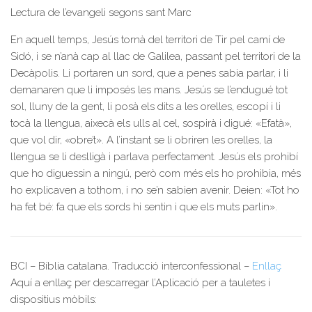
Lectura de l’evangeli segons sant Marc
En aquell temps, Jesús tornà del territori de Tir pel camí de
Sidó, i se n’anà cap al llac de Galilea, passant pel territori de la
Decàpolis. Li portaren un sord, que a penes sabia parlar, i li
demanaren que li imposés les mans. Jesús se l’endugué tot
sol, lluny de la gent, li posà els dits a les orelles, escopí i li
tocà la llengua, aixecà els ulls al cel, sospirà i digué: «Efatà»,
que vol dir, «obre’t». A l’instant se li obriren les orelles, la
llengua se li deslligà i parlava perfectament. Jesús els prohibí
que ho diguessin a ningú, però com més els ho prohibia, més
ho explicaven a tothom, i no se’n sabien avenir. Deien: «Tot ho
ha fet bé: fa que els sords hi sentin i que els muts parlin».
BCI – Bíblia catalana. Traducció interconfessional –
Enllaç
Aquí a enllaç per descarregar l’Aplicació per a tauletes i
dispositius mòbils: