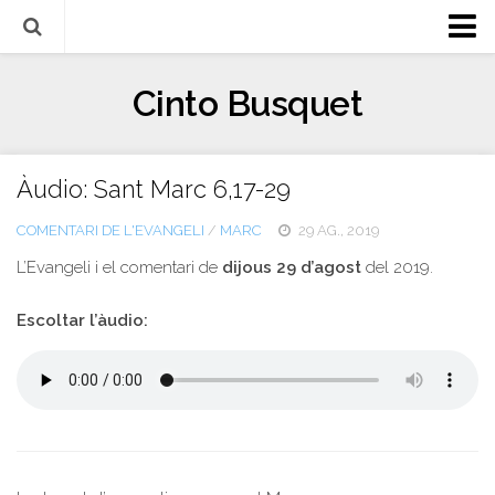
Biografia
Cinto Busquet
Evangeli
Llibres
Àudio: Sant Marc 6,17-29
Escrits-articles
COMENTARI DE L'EVANGELI
/
MARC
29 AG., 2019
Notícies
L’Evangeli i el comentari de
dijous 29 d’agost
del 2019.
Castellano
Italiano
Escoltar l’àudio:
English
Contacte