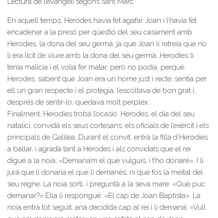
Lectura de l’evangeli segons sant Marc
En aquell temps, Herodes havia fet agafar Joan i l’havia fet
encadenar a la presó per qüestió del seu casament amb
Herodies, la dona del seu germà, ja que Joan li retreia que no
li era lícit de viure amb la dona del seu germà. Herodies li
tenia malícia i el volia fer matar, però no podia, perquè
Herodes, sabent que Joan era un home just i recte, sentia per
ell un gran respecte i el protegia, l’escoltava de bon grat i,
després de sentir-lo, quedava molt perplex.
Finalment, Herodies trobà l’ocasió. Herodes, el dia del seu
natalici, convidà els seus cortesans, els oficials de l’exèrcit i els
principals de Galilea. Durant el convit, entrà la filla d’Herodies
a ballar, i agradà tant a Herodes i als convidats que el rei
digué a la noia: «Demana’m el que vulguis, i t’ho donaré». I li
jurà que li donaria el que li demanés, ni que fos la meitat del
seu regne. La noia sortí, i preguntà a la seva mare: «Què puc
demanar?» Ella li respongué: «El cap de Joan Baptista». La
noia entrà tot seguit, anà decidida cap al rei i li demanà: «Vull