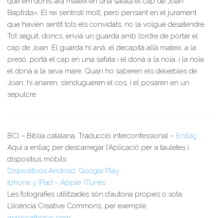
que em donis ara mateix en una safata el cap de Joan
Baptista». El rei s’entristí molt, però pensant en el jurament
que havien sentit tots els convidats, no la volgué desatendre.
Tot seguit, doncs, envià un guarda amb l’ordre de portar el
cap de Joan. El guarda hi anà, el decapità allà mateix, a la
presó, portà el cap en una safata i el donà a la noia, i la noia
el donà a la seva mare. Quan ho saberen els deixebles de
Joan, hi anaren, s’endugueren el cos, i el posaren en un
sepulcre.
BCI – Bíblia catalana. Traducció interconfessional –
Enllaç
Aquí a enllaç per descarregar l’Aplicació per a tauletes i
dispositius mòbils:
Dispositivos Android: Google Play
Iphone y IPad – Apple: ITunes
Les fotografies utilitzades són d’autoria pròpies o sota
Llicència Creative Commons, per exemple:
www.cathopic.com