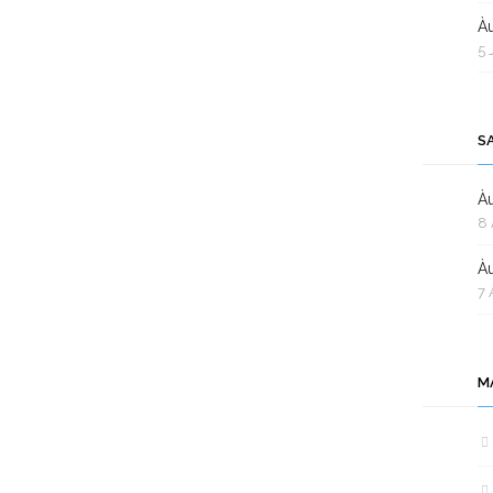
Àu
5 
S
Àu
8 
Àu
7 
M