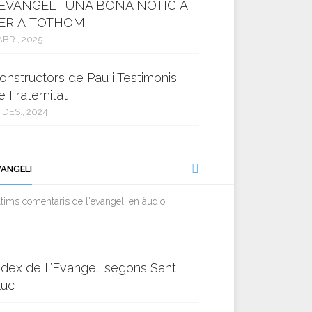
’EVANGELI: UNA BONA NOTÍCIA
ER A TOTHOM
ABR., 2025
onstructors de Pau i Testimonis
e Fraternitat
 DES., 2024
VANGELI
tims comentaris de l'evangeli en àudio:
ndex de L’Evangeli segons Sant
luc