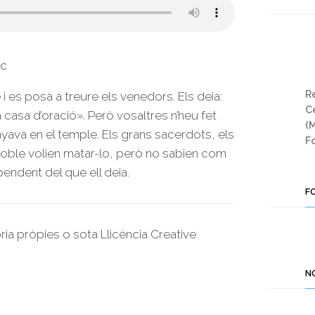
uc
Re
i es posà a treure els venedors. Els deia:
Ce
 casa d’oració». Però vosaltres n’heu fet
(
yava en el temple. Els grans sacerdots, els
Fo
l poble volien matar-lo, però no sabien com
pendent del que ell deia.
F
oria pròpies o sota Llicència Creative
N