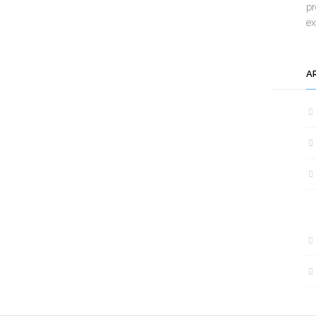
pr
e
A