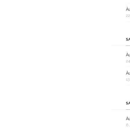
Àu
22
S
Àu
24
Àu
13
S
Àu
6 