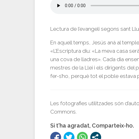
Lectura de l’evangeli segons sant Ll
En aquell temps, Jesús anà al temple 
«L’Escriptura diu: «La meva casa serà
una cova de lladres». Cada dia ensen
mestres de la Llei i els dirigents de
fer-s’ho, perquè tot el poble estava 
Les fotografies utilitzades són d’aut
Commons.
Si t'ha agradat, Comparteix-ho.