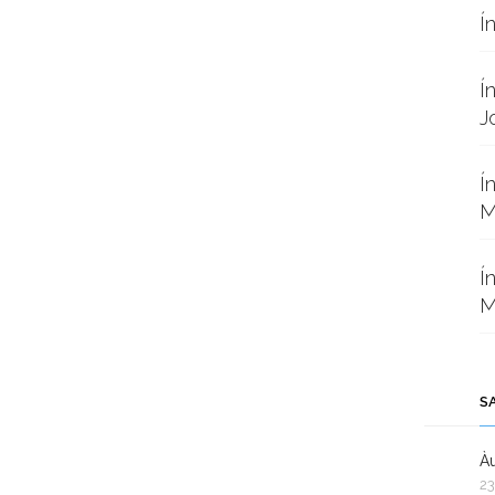
Í
Í
J
Í
M
Í
M
S
Àu
23