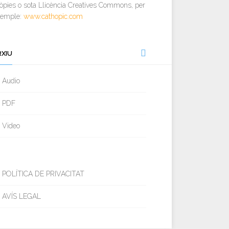
òpies o sota Llicència Creatives Commons, per
xemple:
www.cathopic.com
RXIU
Audio
PDF
Video
POLÍTICA DE PRIVACITAT
AVÍS LEGAL