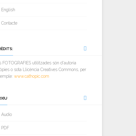
English
Contacte
RÈDITS:
s FOTOGRAFIES utilitzades són d'autoria
òpies o sota Llicència Creatives Commons, per
xemple:
www.cathopic.com
RXIU
Audio
PDF