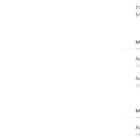
Í
M
S
Àu
23
Àu
22
S
Àu
24