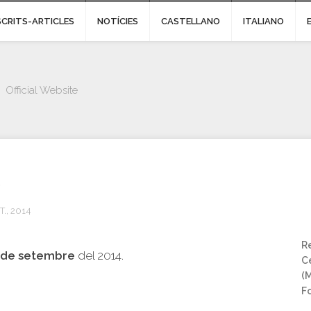
SCRITS-ARTICLES
NOTÍCIES
CASTELLANO
ITALIANO
Official Website
0
T., 2014
Re
8 de setembre
del 2014.
Ce
(
Fo