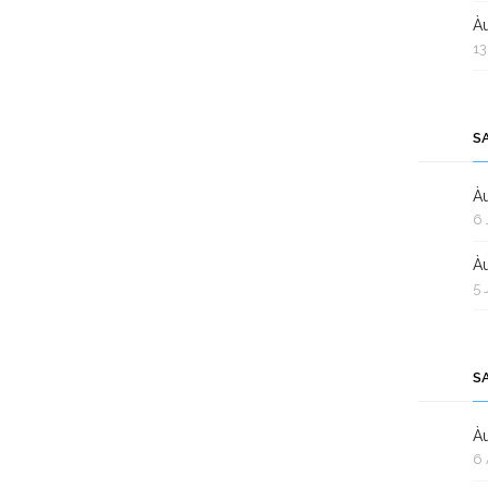
Àu
13
S
Àu
6 
Àu
5 
S
Àu
6 