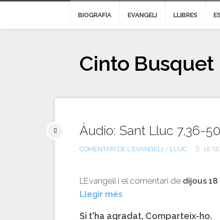
BIOGRAFIA
EVANGELI
LLIBRES
E
Cinto Busquet
Àudio: Sant Lluc 7,36-5
COMENTARI DE L'EVANGELI
/
LLUC
18 SE
L’Evangeli i el comentari de
dijous 1
Llegir més
Si t'ha agradat, Comparteix-ho.