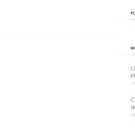
F
N
L
P
1 
C
d
14