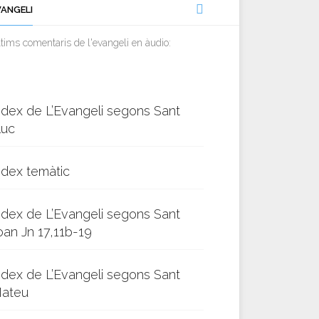
VANGELI
tims comentaris de l'evangeli en àudio:
ndex de L’Evangeli segons Sant
luc
ndex temàtic
ndex de L’Evangeli segons Sant
oan Jn 17,11b-19
ndex de L’Evangeli segons Sant
ateu