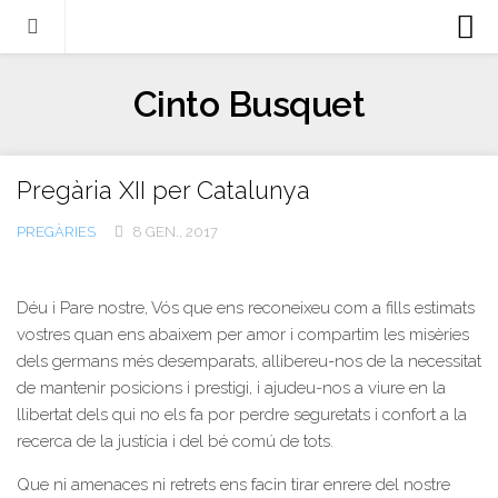
Biografia
Cinto Busquet
Evangeli
Llibres
Pregària XII per Catalunya
Escrits-articles
PREGÀRIES
8 GEN., 2017
Notícies
Castellano
Déu i Pare nostre, Vós que ens reconeixeu com a fills estimats
Italiano
vostres quan ens abaixem per amor i compartim les misèries
dels germans més desemparats, allibereu-nos de la necessitat
English
de mantenir posicions i prestigi, i ajudeu-nos a viure en la
Contacte
llibertat dels qui no els fa por perdre seguretats i confort a la
recerca de la justícia i del bé comú de tots.
Que ni amenaces ni retrets ens facin tirar enrere del nostre