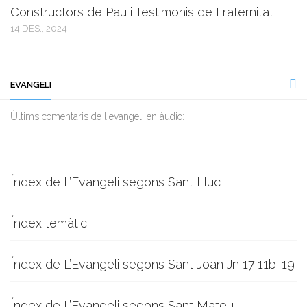
Constructors de Pau i Testimonis de Fraternitat
14 DES., 2024
EVANGELI
Ùltims comentaris de l'evangeli en àudio:
Índex de L’Evangeli segons Sant Lluc
Índex temàtic
Índex de L’Evangeli segons Sant Joan Jn 17,11b-19
Índex de L’Evangeli segons Sant Mateu