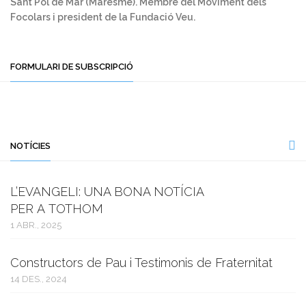
Sant Pol de Mar (Maresme). Membre del Moviment dels
Focolars i president de la Fundació Veu.
FORMULARI DE SUBSCRIPCIÓ
NOTÍCIES
L’EVANGELI: UNA BONA NOTÍCIA
PER A TOTHOM
1 ABR., 2025
Constructors de Pau i Testimonis de Fraternitat
14 DES., 2024