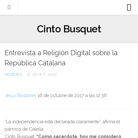
Biografia
Cinto Busquet
Evangeli
Llibres
Entrevista a Religión Digital sobre la
Escrits-articles
República Catalana
Notícies
NOTÍCIES
16 OCT., 2017
Castellano
Italiano
Jesús Bastante
, 16 de octubre de 2017 a las 12:36
English
Contacte
“La independencia está declarada claramente”, afirma el
párroco de Calella
Cinto Busquet:
“Como sacerdote, hoy me considero