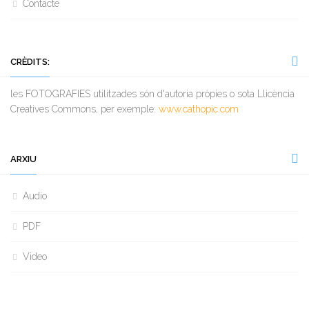
Contacte
CRÈDITS:
les FOTOGRAFIES utilitzades són d'autoria pròpies o sota Llicència
Creatives Commons, per exemple:
www.cathopic.com
ARXIU
Audio
PDF
Video