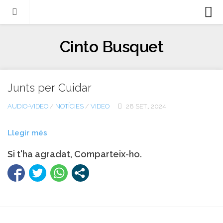
Biografia
Cinto Busquet
Evangeli
Llibres
Junts per Cuidar
Escrits-articles
Notícies
AUDIO-VIDEO
/
NOTÍCIES
/
VIDEO
28 SET., 2024
Castellano
Llegir més
Italiano
Si t'ha agradat, Comparteix-ho.
English
Contacte