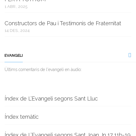
1 ABR., 2025
Constructors de Pau i Testimonis de Fraternitat
14 DES., 2024
EVANGELI
Ùltims comentaris de l'evangeli en àudio:
Índex de L’Evangeli segons Sant Lluc
Índex temàtic
Índex de L’Evangeli segons Sant Joan Jn 17,11b-19