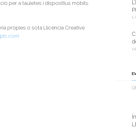
L
ció per a tauletes i dispositius mòbils:
P
1 
oria pròpies o sota Llicència Creative
C
pic.com
d
14
E
Ùl
Í
L