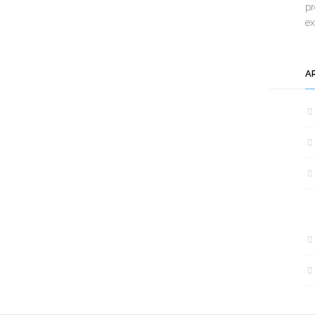
pr
e
A