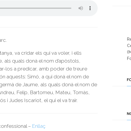
Re
rc.
Ce
(
nya, va cridar els qui va voler, i ells
Fo
, als quals donà el nom d’apòstols,
iar-los a predicar, amb poder de treure
són aquests: Simó, a qui donà el nom de
F
, germà de Jaume, als quals donà el nom de
”; Andreu, Felip, Bartomeu, Mateu, Tomàs,
 i Judes Iscariot, el qui el va trair.
N
rconfessional –
Enllaç