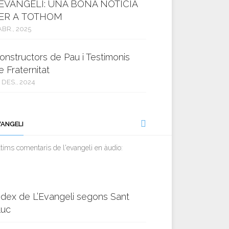
’EVANGELI: UNA BONA NOTÍCIA
ER A TOTHOM
ABR., 2025
onstructors de Pau i Testimonis
e Fraternitat
 DES., 2024
VANGELI
tims comentaris de l'evangeli en àudio:
ndex de L’Evangeli segons Sant
luc