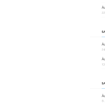
Àu
22
S
Àu
24
Àu
13
S
Àu
6 