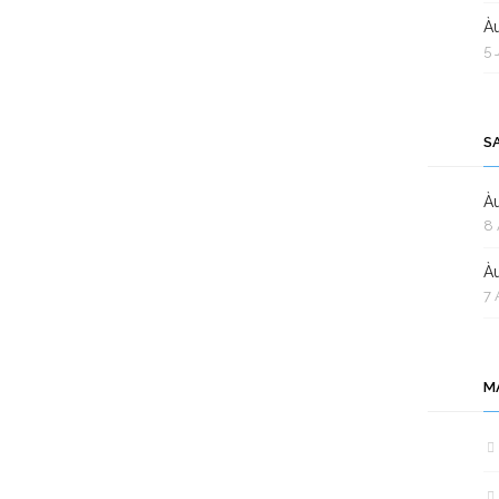
Àu
5 
S
Àu
8 
Àu
7 
M