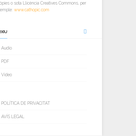
òpies o sota Llicència Creatives Commons, per
xemple:
www.cathopic.com
RXIU
Audio
PDF
Video
POLÍTICA DE PRIVACITAT
AVÍS LEGAL