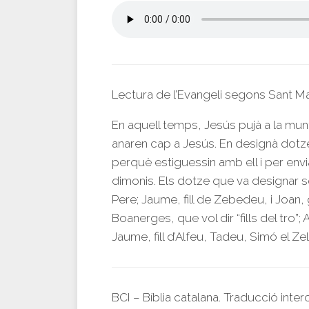
Lectura de l’Evangeli segons Sant Ma
En aquell temps, Jesús pujà a la munta
anaren cap a Jesús. En designà dotze
perquè estiguessin amb ell i per env
dimonis. Els dotze que va designar 
Pere; Jaume, fill de Zebedeu, i Joan
Boanerges, que vol dir “fills del tro
Jaume, fill d’Alfeu, Tadeu, Simó el Zelós
BCI – Bíblia catalana. Traducció inte