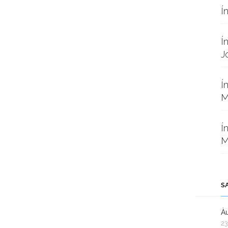
Í
Í
J
Í
M
Í
M
S
Àu
23