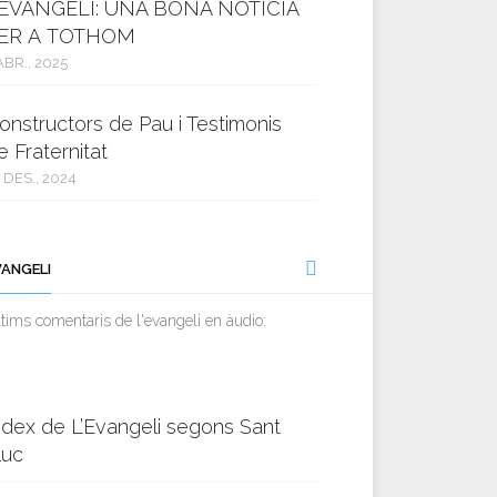
’EVANGELI: UNA BONA NOTÍCIA
ER A TOTHOM
ABR., 2025
onstructors de Pau i Testimonis
e Fraternitat
 DES., 2024
VANGELI
tims comentaris de l'evangeli en àudio:
ndex de L’Evangeli segons Sant
luc