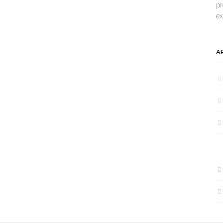
pr
e
A