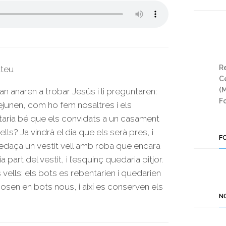
Re
ateu
Ce
(
n anaren a trobar Jesús i li preguntaren:
Fo
junen, com ho fem nosaltres i els
taria bé que els convidats a un casament
ls? Ja vindrà el dia que els serà pres, i
F
pedaça un vestit vell amb roba que encara
 part del vestit, i l’esquinç quedaria pitjor.
ells: els bots es rebentarien i quedarien
 el posen en bots nous, i així es conserven els
N