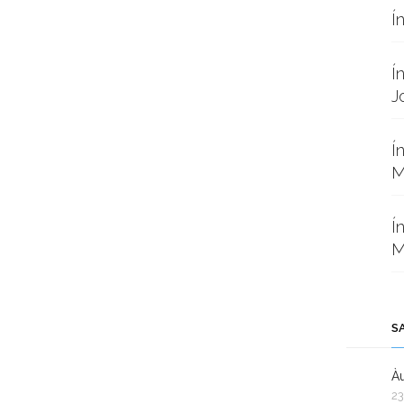
Í
Í
J
Í
M
Í
M
S
Àu
23