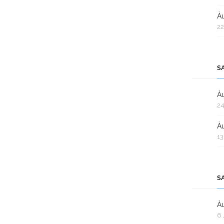
Àu
22
S
Àu
24
Àu
13
S
Àu
6 