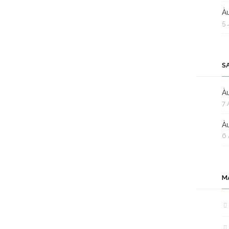
Àu
5 
S
Àu
7 
Àu
6 
M