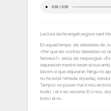
Lectura de l’evangeli segons sant M
En aquell temps, els deixebles de Joa
«Per què els vostres deixebles no de
fariseus?» Jesús els respongué: «Es
dejunessin mentre tenen el nuvi amb el
llavors sí que dejunaran. Ningú no a
no ha estat rentada: el pedaç s’enduria
Tampoc no posen mai vi nou en bots v
inútils, i el vi es vessaria. El vi nou,
bots i el vi».