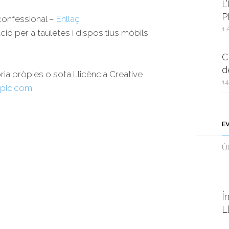
L
P
rconfessional –
Enllaç
1 
ció per a tauletes i dispositius mòbils:
C
d
oria pròpies o sota Llicència Creative
14
pic.com
E
Ùl
Í
L