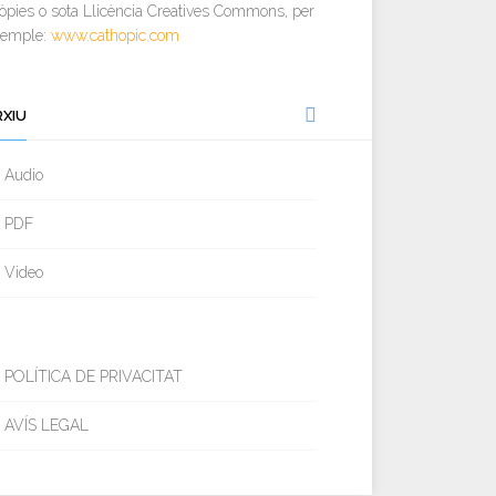
òpies o sota Llicència Creatives Commons, per
xemple:
www.cathopic.com
RXIU
Audio
PDF
Video
POLÍTICA DE PRIVACITAT
AVÍS LEGAL