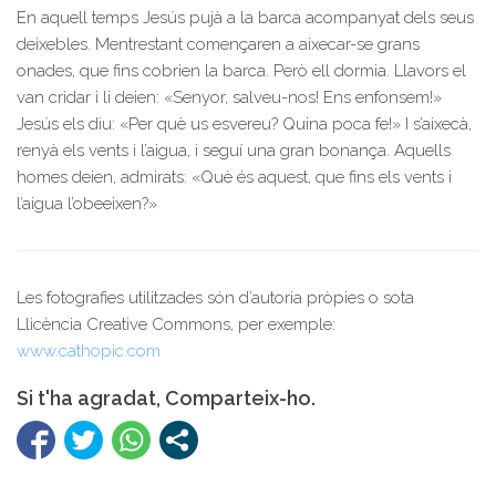
En aquell temps Jesús pujà a la barca acompanyat dels seus
deixebles. Mentrestant començaren a aixecar-se grans
onades, que fins cobrien la barca. Però ell dormia. Llavors el
van cridar i li deien: «Senyor, salveu-nos! Ens enfonsem!»
Jesús els diu: «Per què us esvereu? Quina poca fe!» I s’aixecà,
renyà els vents i l’aigua, i seguí una gran bonança. Aquells
homes deien, admirats: «Què és aquest, que fins els vents i
l’aigua l’obeeixen?»
Les fotografies utilitzades són d’autoria pròpies o sota
Llicència Creative Commons, per exemple:
www.cathopic.com
Si t'ha agradat, Comparteix-ho.