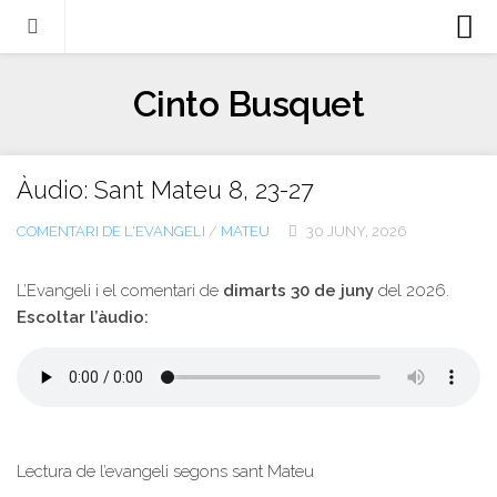
Biografia
Cinto Busquet
Evangeli
Llibres
Àudio: Sant Mateu 8, 23-27
Escrits-articles
COMENTARI DE L'EVANGELI
/
MATEU
30 JUNY, 2026
Notícies
Castellano
L’Evangeli i el comentari de
dimarts 30 de juny
del 2026.
Escoltar l’àudio:
Italiano
English
Contacte
Lectura de l’evangeli segons sant Mateu