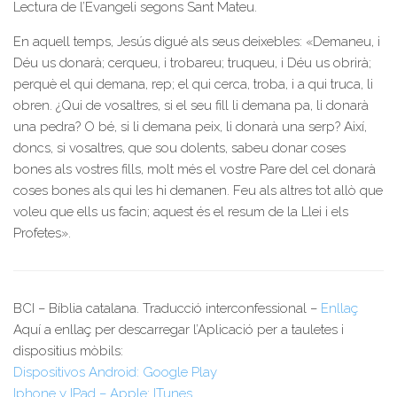
Lectura de l’Evangeli segons Sant Mateu.
En aquell temps, Jesús digué als seus deixebles: «Demaneu, i
Déu us donarà; cerqueu, i trobareu; truqueu, i Déu us obrirà;
perquè el qui demana, rep; el qui cerca, troba, i a qui truca, li
obren. ¿Qui de vosaltres, si el seu fill li demana pa, li donarà
una pedra? O bé, si li demana peix, li donarà una serp? Així,
doncs, si vosaltres, que sou dolents, sabeu donar coses
bones als vostres fills, molt més el vostre Pare del cel donarà
coses bones als qui les hi demanen. Feu als altres tot allò que
voleu que ells us facin; aquest és el resum de la Llei i els
Profetes».
BCI – Bíblia catalana. Traducció interconfessional –
Enllaç
Aquí a enllaç per descarregar l’Aplicació per a tauletes i
dispositius mòbils:
Dispositivos Android: Google Play
Iphone y IPad – Apple: ITunes