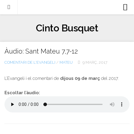
Biografia
Cinto Busquet
Evangeli
Llibres
Àudio: Sant Mateu 7,7-12
Escrits-articles
COMENTARI DE L'EVANGELI
/
MATEU
9 MARÇ, 2017
Notícies
Castellano
L’Evangeli i el comentari de
dijous 09 de març
del 2017.
Italiano
Escoltar l’àudio:
English
Contacte