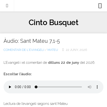
Biografia
Cinto Busquet
Evangeli
Llibres
Àudio: Sant Mateu 7,1-5
Escrits-articles
COMENTARI DE L'EVANGELI
/
MATEU
22 JUNY, 2026
Notícies
Castellano
L’Evangeli i el comentari de
dilluns 22 de juny
del 2026.
Italiano
Escoltar l’àudio:
English
Contacte
Lectura de l’evangeli segons sant Mateu