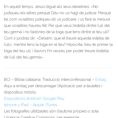
En aquell temps, Jesús digué als seus deixebles: «No
judiqueu els altres perquè Déu no us hagi de judicar. Perquè
tal com vosaltres judiqueu ell us judicarà, i us farà la mesura
que vosaltres haureu fet. Per què veus l’estella dintre l’ull del
teu germà i no t’adones de la biga que tens dintre el teu ull?
Com li podràs dir: «Deixa’m, que et trauré aquesta estella de
l’ull», mentre tens la biga en el teu? Hipòcrita, treu-te primer la
biga del teu ull, i llavors t’hi veuràs per poder treure l’estella
de l’ull del teu germà».
BCI – Bíblia catalana. Traducció interconfessional –
Enllaç
Aquí a enllaç per descarregar l’Aplicació per a tauletes i
dispositius mòbils:
Dispositivos Android: Google Play
Iphone y IPad – Apple: ITunes
Les fotografies utilitzades són d’autoria pròpies o sota
Llicència Creative Commons, per exemple: