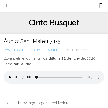
Biografia
Cinto Busquet
Evangeli
Llibres
Àudio: Sant Mateu 7,1-5
Escrits-articles
COMENTARI DE L'EVANGELI
/
MATEU
22 JUNY, 2020
Notícies
L’Evangeli i el comentari de
dilluns 22 de juny
del 2020.
Castellano
Escoltar l’àudio:
Italiano
English
Contacte
Lectura de l’evangeli segons sant Mateu