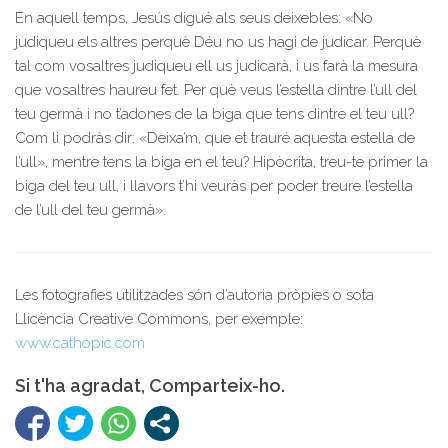
En aquell temps, Jesús digué als seus deixebles: «No
judiqueu els altres perquè Déu no us hagi de judicar. Perquè
tal com vosaltres judiqueu ell us judicarà, i us farà la mesura
que vosaltres haureu fet. Per què veus l’estella dintre l’ull del
teu germà i no t’adones de la biga que tens dintre el teu ull?
Com li podràs dir: «Deixa’m, que et trauré aquesta estella de
l’ull», mentre tens la biga en el teu? Hipòcrita, treu-te primer la
biga del teu ull, i llavors t’hi veuràs per poder treure l’estella
de l’ull del teu germà».
Les fotografies utilitzades són d’autoria pròpies o sota
Llicència Creative Commons, per exemple:
www.cathopic.com
Si t'ha agradat, Comparteix-ho.