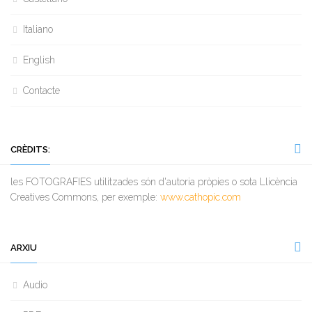
Italiano
English
Contacte
CRÈDITS:
les FOTOGRAFIES utilitzades són d'autoria pròpies o sota Llicència
Creatives Commons, per exemple:
www.cathopic.com
ARXIU
Audio