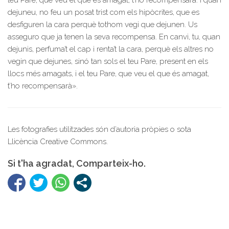
teu Pare, que veu el que és amagat, t’ho recompensarà. I quan
dejuneu, no feu un posat trist com els hipòcrites, que es
desfiguren la cara perquè tothom vegi que dejunen. Us
asseguro que ja tenen la seva recompensa. En canvi, tu, quan
dejunis, perfuma’t el cap i renta’t la cara, perquè els altres no
vegin que dejunes, sinó tan sols el teu Pare, present en els
llocs més amagats, i el teu Pare, que veu el que és amagat,
t’ho recompensarà».
Les fotografies utilitzades són d’autoria pròpies o sota
Llicència Creative Commons.
Si t'ha agradat, Comparteix-ho.