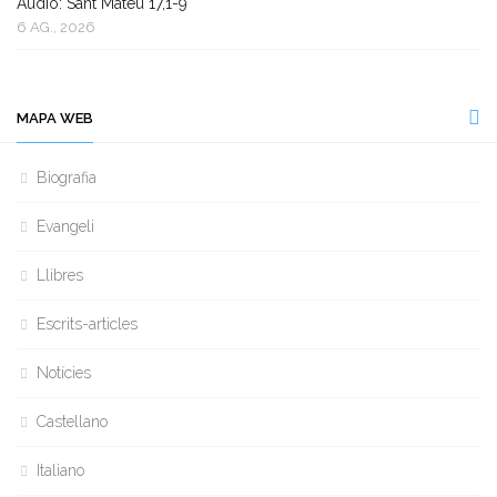
Àudio: Sant Mateu 17,1-9
6 AG., 2026
MAPA WEB
Biografia
Evangeli
Llibres
Escrits-articles
Notícies
Castellano
Italiano