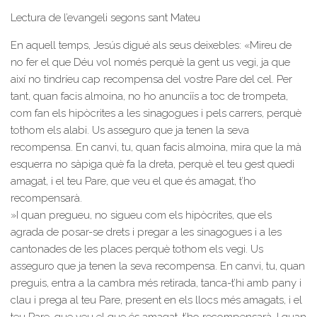
Lectura de l’evangeli segons sant Mateu
En aquell temps, Jesús digué als seus deixebles: «Mireu de
no fer el que Déu vol només perquè la gent us vegi, ja que
així no tindríeu cap recompensa del vostre Pare del cel. Per
tant, quan facis almoina, no ho anunciïs a toc de trompeta,
com fan els hipòcrites a les sinagogues i pels carrers, perquè
tothom els alabi. Us asseguro que ja tenen la seva
recompensa. En canvi, tu, quan facis almoina, mira que la mà
esquerra no sàpiga què fa la dreta, perquè el teu gest quedi
amagat, i el teu Pare, que veu el que és amagat, t’ho
recompensarà.
»I quan pregueu, no sigueu com els hipòcrites, que els
agrada de posar-se drets i pregar a les sinagogues i a les
cantonades de les places perquè tothom els vegi. Us
asseguro que ja tenen la seva recompensa. En canvi, tu, quan
preguis, entra a la cambra més retirada, tanca-t’hi amb pany i
clau i prega al teu Pare, present en els llocs més amagats, i el