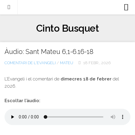
Biografia
Cinto Busquet
Evangeli
Llibres
Àudio: Sant Mateu 6,1-6.16-18
Escrits-articles
COMENTARI DE L'EVANGELI
/
MATEU
18 FEBR., 2026
Notícies
Castellano
L’Evangeli i el comentari de
dimecres 18 de febrer
del
2026.
Italiano
English
Escoltar l’àudio:
Contacte