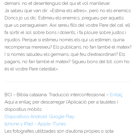
demani, no et desentenguis del qui et vol manllevar.
Ja sabeu que van dir: «Estima els altres», però no els enemics.
Doncs jo us dic: Estimeu els enemics, pregueu per aquells
que us persegueixen. Així sereu fills del vostre Pare del cel: ell
fa sortir el sol sobre bons i dolents, i fa ploure sobre justos i
injustos. Perquè si estimeu només els qui us estimen, quina
recompensa mereixeu? Els publicans, no fan també el mateix?
I si només saludeu els germans, què feu d’extraordinari? Els
pagans, no fan també el mateix? Sigueu bons del tot, com ho
és el vostre Pare celestial».
BCI – Bíblia catalana. Traducció interconfessional –
Enllaç
Aquí a enllaç per descarregar l’Aplicació per a tauletes i
dispositius mòbils:
Dispositivos Android: Google Play
Iphone y IPad – Apple: ITunes
Les fotografies utilitzades són d’autoria pròpies o sota