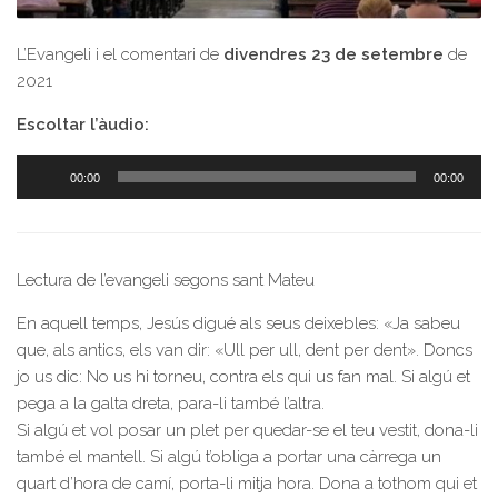
L’Evangeli i el comentari de
divendres 23 de setembre
de
2021
Escoltar l’àudio:
Reproductor
00:00
00:00
d'àudio
Lectura de l’evangeli segons sant Mateu
En aquell temps, Jesús digué als seus deixebles: «Ja sabeu
que, als antics, els van dir: «Ull per ull, dent per dent». Doncs
jo us dic: No us hi torneu, contra els qui us fan mal. Si algú et
pega a la galta dreta, para-li també l’altra.
Si algú et vol posar un plet per quedar-se el teu vestit, dona-li
també el mantell. Si algú t’obliga a portar una càrrega un
quart d’hora de camí, porta-li mitja hora. Dona a tothom qui et