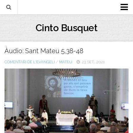
Biografia
Cinto Busquet
Evangeli
Llibres
Àudio: Sant Mateu 5,38-48
Escrits-articles
COMENTARI DE L'EVANGELI
/
MATEU
23 SET., 2021
Notícies
Castellano
Italiano
English
Contacte