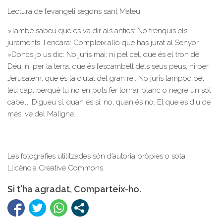
Lectura de l’evangeli segons sant Mateu
»També sabeu que es va dir als antics: No trenquis els
juraments. I encara: Compleix allò que has jurat al Senyor.
»Doncs jo us dic: No juris mai; ni pel cel, que és el tron de
Déu, ni per la terra, que és l’escambell dels seus peus, ni per
Jerusalem, que és la ciutat del gran rei. No juris tampoc pel
teu cap, perquè tu no en pots fer tornar blanc o negre un sol
cabell. Digueu sí, quan és sí; no, quan és no. El que es diu de
més, ve del Maligne.
Les fotografies utilitzades són d’autoria pròpies o sota
Llicència Creative Commons.
Si t'ha agradat, Comparteix-ho.