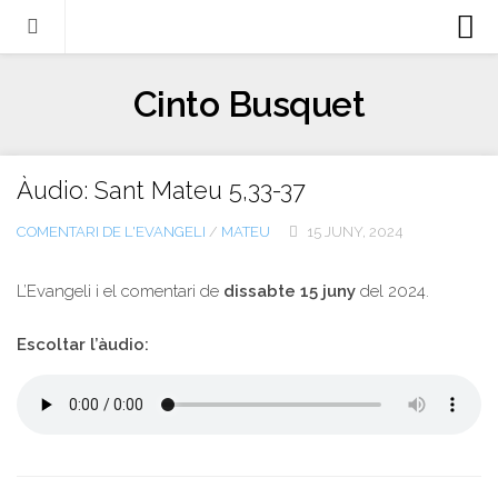
Biografia
Cinto Busquet
Evangeli
Llibres
Àudio: Sant Mateu 5,33-37
Escrits-articles
COMENTARI DE L'EVANGELI
/
MATEU
15 JUNY, 2024
Notícies
Castellano
L’Evangeli i el comentari de
dissabte 15 juny
del 2024.
Italiano
Escoltar l’àudio:
English
Contacte