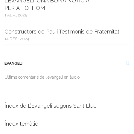
L’EVANGELI: UNA BONA NOTÍCIA
PER A TOTHOM
1 ABR., 2025
Constructors de Pau i Testimonis de Fraternitat
14 DES., 2024
EVANGELI
Ùltims comentaris de l'evangeli en àudio:
Índex de L’Evangeli segons Sant Lluc
Índex temàtic