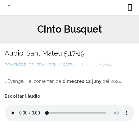
Biografia
Cinto Busquet
Evangeli
Llibres
Àudio: Sant Mateu 5,17-19
Escrits-articles
COMENTARI DE L'EVANGELI
/
MATEU
12 JUNY, 2024
Notícies
Castellano
L’Evangeli i el comentari de
dimecres 12 juny
del 2024.
Italiano
Escoltar l’àudio:
English
Contacte