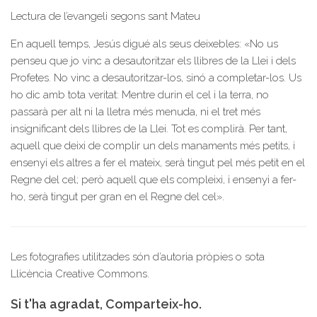
Lectura de l’evangeli segons sant Mateu
En aquell temps, Jesús digué als seus deixebles: «No us
penseu que jo vinc a desautoritzar els llibres de la Llei i dels
Profetes. No vinc a desautoritzar-los, sinó a completar-los. Us
ho dic amb tota veritat: Mentre durin el cel i la terra, no
passarà per alt ni la lletra més menuda, ni el tret més
insignificant dels llibres de la Llei. Tot es complirà. Per tant,
aquell que deixi de complir un dels manaments més petits, i
ensenyi els altres a fer el mateix, serà tingut pel més petit en el
Regne del cel; però aquell que els compleixi, i ensenyi a fer-
ho, serà tingut per gran en el Regne del cel».
Les fotografies utilitzades són d’autoria pròpies o sota
Llicència Creative Commons.
Si t'ha agradat, Comparteix-ho.