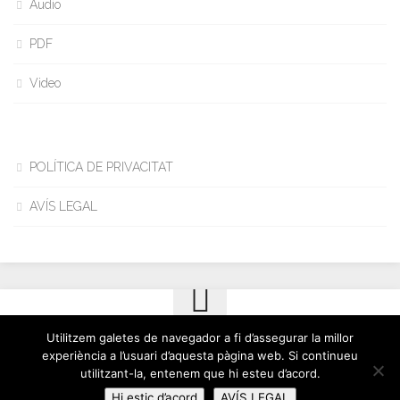
Audio
PDF
Video
POLÍTICA DE PRIVACITAT
AVÍS LEGAL
Utilitzem galetes de navegador a fi d’assegurar la millor
Cinto Busquet © 2026. All Rights Reserved.
experiència a l’usuari d’aquesta pàgina web. Si continueu
Powered by
WordPress
. Theme by
Alx
.
utilitzant-la, entenem que hi esteu d’acord.
Hi estic d’acord
AVÍS LEGAL