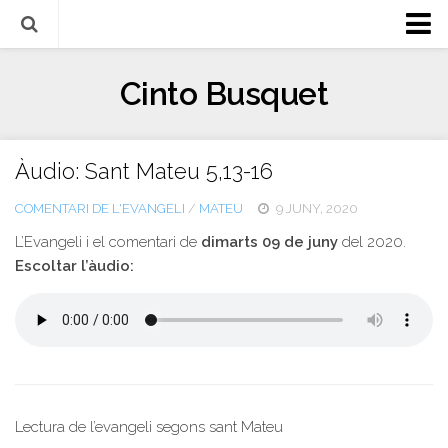
Biografia
Cinto Busquet
Evangeli
Llibres
Àudio: Sant Mateu 5,13-16
Escrits-articles
COMENTARI DE L'EVANGELI
/
MATEU
9 JUNY, 2020
Notícies
L’Evangeli i el comentari de
dimarts 09 de juny
del 2020.
Castellano
Escoltar l’àudio:
Italiano
English
Contacte
Lectura de l’evangeli segons sant Mateu