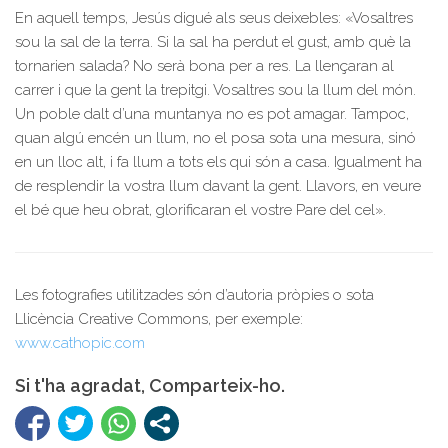
En aquell temps, Jesús digué als seus deixebles: «Vosaltres
sou la sal de la terra. Si la sal ha perdut el gust, amb què la
tornarien salada? No serà bona per a res. La llençaran al
carrer i que la gent la trepitgi. Vosaltres sou la llum del món.
Un poble dalt d’una muntanya no es pot amagar. Tampoc,
quan algú encén un llum, no el posa sota una mesura, sinó
en un lloc alt, i fa llum a tots els qui són a casa. Igualment ha
de resplendir la vostra llum davant la gent. Llavors, en veure
el bé que heu obrat, glorificaran el vostre Pare del cel».
Les fotografies utilitzades són d’autoria pròpies o sota
Llicència Creative Commons, per exemple:
www.cathopic.com
Si t'ha agradat, Comparteix-ho.