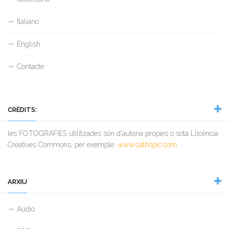
Italiano
English
Contacte
CRÈDITS:
les FOTOGRAFIES utilitzades són d'autoria pròpies o sota Llicència
Creatives Commons, per exemple:
www.cathopic.com
ARXIU
Audio