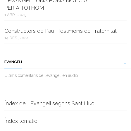
L’EVANGELI: UNA BONA NOTÍCIA
PER A TOTHOM
1 ABR., 2025
Constructors de Pau i Testimonis de Fraternitat
14 DES., 2024
EVANGELI
Ùltims comentaris de l'evangeli en àudio:
Índex de L’Evangeli segons Sant Lluc
Índex temàtic