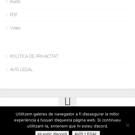
Audio
PDF
Video
POLÍTICA DE PRIVACITAT
AVÍS LEGAL
Utilitzem galetes de navegador a fi d’assegurar la millor
Cinto Busquet © 2026. All Rights Reserved.
experiència a l’usuari d’aquesta pàgina web. Si continueu
Powered by
WordPress
. Theme by
Alx
.
utilitzant-la, entenem que hi esteu d’acord.
Hi estic d’acord
AVÍS LEGAL