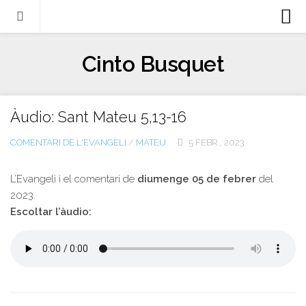
Biografia
Cinto Busquet
Evangeli
Llibres
Àudio: Sant Mateu 5,13-16
Escrits-articles
COMENTARI DE L'EVANGELI
/
MATEU
5 FEBR., 2023
Notícies
Castellano
L’Evangeli i el comentari de
diumenge 05 de febrer
del
2023.
Italiano
Escoltar l’àudio:
English
Contacte