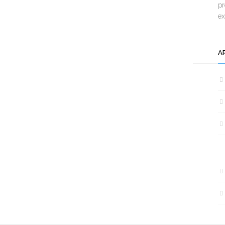
pr
e
A