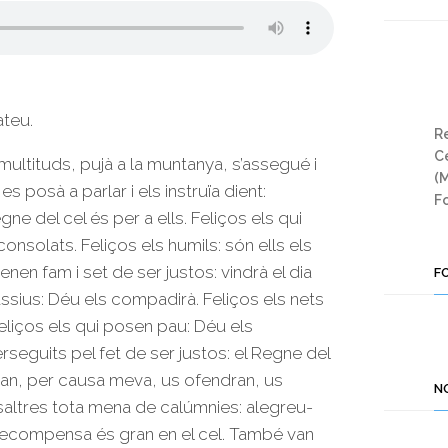
ateu.
Re
Ce
multituds, pujà a la muntanya, s’assegué i
(
es posà a parlar i els instruïa dient:
Fo
gne del cel és per a ells. Feliços els qui
consolats. Feliços els humils: són ells els
tenen fam i set de ser justos: vindrà el dia
F
ssius: Déu els compadirà. Feliços els nets
Feliços els qui posen pau: Déu els
erseguits pel fet de ser justos: el Regne del
quan, per causa meva, us ofendran, us
N
altres tota mena de calúmnies: alegreu-
 recompensa és gran en el cel. També van