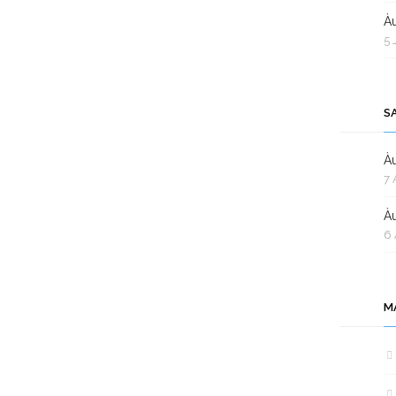
Àu
5 
S
Àu
7 
Àu
6 
M