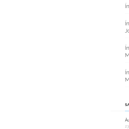
Í
Í
J
Í
M
Í
M
S
Àu
23