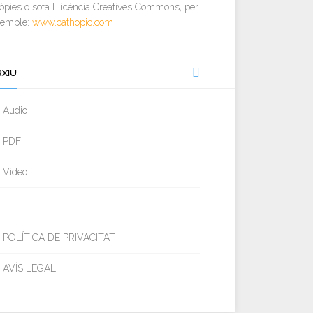
òpies o sota Llicència Creatives Commons, per
xemple:
www.cathopic.com
RXIU
Audio
PDF
Video
POLÍTICA DE PRIVACITAT
AVÍS LEGAL