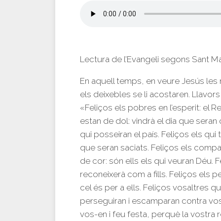
Lectura de l’Evangeli segons Sant M
En aquell temps, en veure Jesús les 
els deixebles se li acostaren. Llavors 
«Feliços els pobres en l’esperit: el Re
estan de dol: vindrà el dia que seran 
qui posseiran el país. Feliços els qui 
que seran saciats. Feliços els compa
de cor: són ells els qui veuran Déu. 
reconeixerà com a fills. Feliços els p
cel és per a ells. Feliços vosaltres 
perseguiran i escamparan contra vos
vos-en i feu festa, perquè la vostra