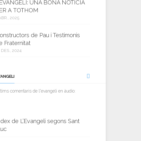
’EVANGELI: UNA BONA NOTÍCIA
ER A TOTHOM
ABR., 2025
onstructors de Pau i Testimonis
e Fraternitat
 DES., 2024
VANGELI
tims comentaris de l'evangeli en àudio:
ndex de L’Evangeli segons Sant
luc