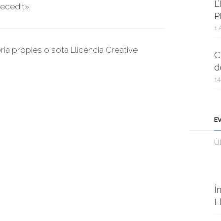
L
ecedit».
P
1 
oria pròpies o sota Llicència Creative
C
d
14
E
Ùl
Í
L