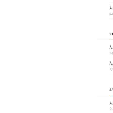
Àu
22
S
Àu
24
Àu
13
S
Àu
6 