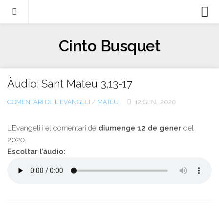
Biografia
Cinto Busquet
Evangeli
Llibres
Àudio: Sant Mateu 3,13-17
Escrits-articles
COMENTARI DE L'EVANGELI
/
MATEU
12 GEN., 2020
Notícies
Castellano
L’Evangeli i el comentari de
diumenge 12 de gener
del
2020.
Italiano
Escoltar l’àudio:
English
Contacte