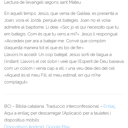
Lectura de l’evangeli segons sant Mateu
En aquell temps, Jesús, que venia de Galilea, es presentà a
Joan, vora el Jordà, perquè el bategés. Joan no el volia
admetre al baptisme. Li deia: «Soc jo el qui necessito que tu
em bategis. Com és que tu vens a mi?». Jesús li respongué:
«Accedeix per ara a batejar-me. Convé que complim
d’aquesta manera tot el que és bo de fer».
Llavors hi accedí. Un cop batejat, Jesús sortí de l’aigua a
l’instant. Llavors el cel s’obrí i veié que l’Esperit de Déu baixava
com un colom i venia cap a ell, i una veu deia des del cel:
«Aquest és el meu Fill, el meu estimat, en qui m’he
complagut».
BCI – Bíblia catalana. Traducció interconfessional –
Enllaç
Aquí a enllaç per descarregar l’Aplicació per a tauletes i
dispositius mòbils:
Dispositivos Android: Google Play